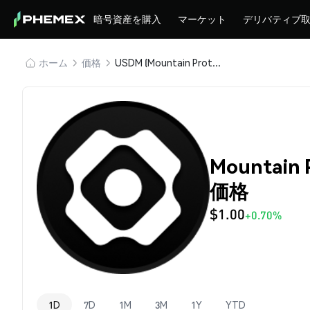
暗号資産を購入
マーケット
デリバティブ
ホーム
価格
USDM (Mountain Protocol USD)
Mountain 
価格
$1.00
+0.70%
1D
7D
1M
3M
1Y
YTD