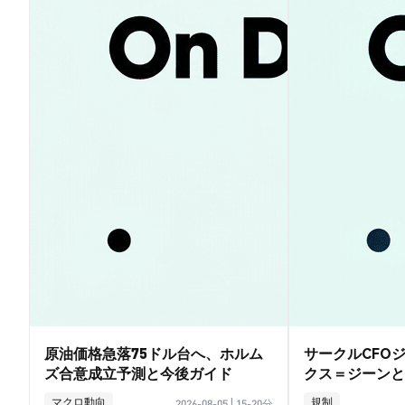
原油価格急落75ドル台へ、ホルム
サークルCFO
ズ合意成立予測と今後ガイド
クス＝ジーンと
イド
マクロ動向
規制
2026-08-05
|
15-20分