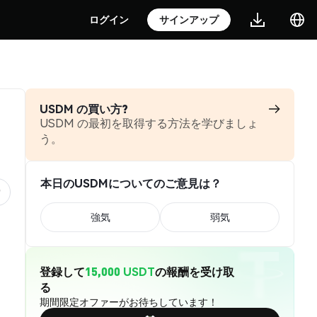
ログイン
サインアップ
USDM の買い方?
USDM の最初を取得する方法を学びましょ
う。
本日のUSDMについてのご意見は？
強気
弱気
登録して
15,000 USDT
の報酬を受け取
る
期間限定オファーがお待ちしています！