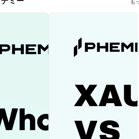
 アカデミー
も