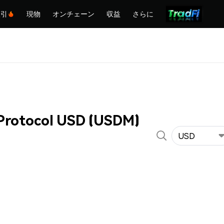
取引
現物
オンチェーン
収益
さらに
Protocol USD (USDM)
USD