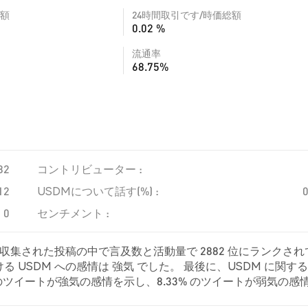
額
24時間取引です/時価総額
0.02 %
流通率
68.75%
82
コントリビューター :
12
USDMについて話す(%) :
0
センチメント :
、収集された投稿の中で言及数と活動量で 2882 位にランクされ
 USDM への感情は 強気 でした。 最後に、USDM に関す
33% のツイートが強気の感情を示し、8.33% のツイートが弱気の感
立的でした。 これらの感情分析は 12 件のツイートに基づいていま