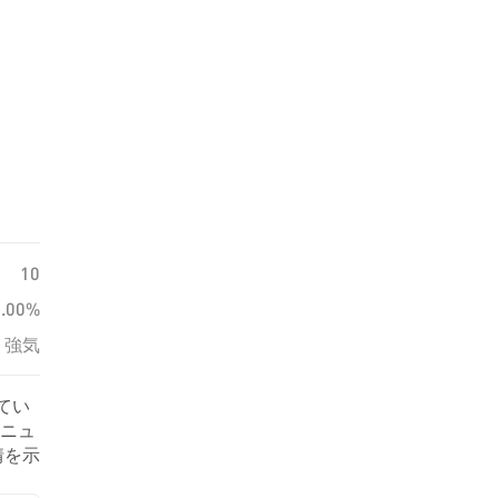
10
0.00%
強気
てい
るニュ
情を示
す。