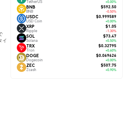
TetherUS
+0.00%
$592.50
BNB
BNB
-0.50%
$0.999589
USDC
USD Coin
+0.00%
$1.05
XRP
Ripple
-1.30%
で
$73.47
SOL
タイ
Solana
+0.50%
$0.32795
TRX
Tron
+0.60%
$0.069626
DOGE
Dogecoin
+0.00%
$507.75
ZEC
Zcash
+0.90%