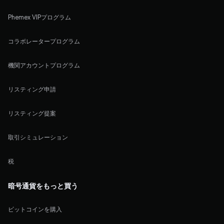
Phemex VIPプログラム
コラボレータープログラム
機関アカウントプログラム
リスティング申請
リスティング提案
取引シミュレーション
税
暗号通貨をもっと買う
ビットコインを購入