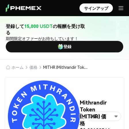
サインアップ
登録して
15,000 USDT
の報酬を受け取
る
期間限定オファーがお待ちしています！
登録
ホーム
価格
MITHR (Mithrandir Token)
Mithrandir
Token
(MITHR) 価
USD
格