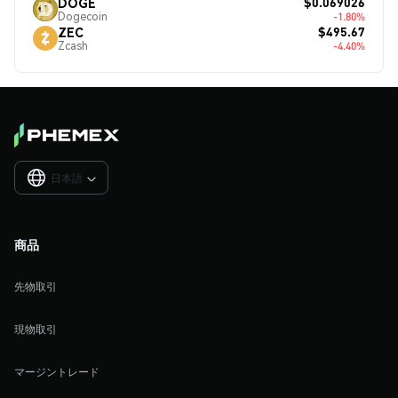
$0.069026
DOGE
Dogecoin
-1.80%
$495.67
ZEC
Zcash
-4.40%
日本語

商品
先物取引
現物取引
マージントレード