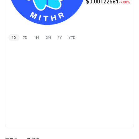
$0.00122561
-7.00%
1D
7D
1M
3M
1Y
YTD