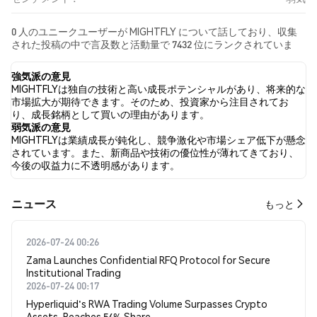
0 人のユニークユーザーが MIGHTFLY について話しており、収集
された投稿の中で言及数と活動量で 7432 位にランクされていま
す。 過去24時間で、すべてのソーシャルメディアにおける
MIGHTFLY への感情は 弱気 でした。 最後に、MIGHTFLY に関する
強気派の意見
ニュース記事が 0 件公開されました。 Twitterでは、NaN% のツ
MIGHTFLYは独自の技術と高い成長ポテンシャルがあり、将来的な
イートが強気の感情を示し、NaN% のツイートが弱気の感情を示
市場拡大が期待できます。そのため、投資家から注目されてお
しました。 NaN% のツイートは MIGHTFLY に対して中立的でし
り、成長銘柄として買いの理由があります。
た。 これらの感情分析は 0 件のツイートに基づいています。
弱気派の意見
MIGHTFLYは業績成長が鈍化し、競争激化や市場シェア低下が懸念
されています。また、新商品や技術の優位性が薄れてきており、
今後の収益力に不透明感があります。
​​ニュース​​
もっと
2026-07-24 00:26
Zama Launches Confidential RFQ Protocol for Secure
Institutional Trading
2026-07-24 00:17
Hyperliquid's RWA Trading Volume Surpasses Crypto
Assets, Reaches 54% Share