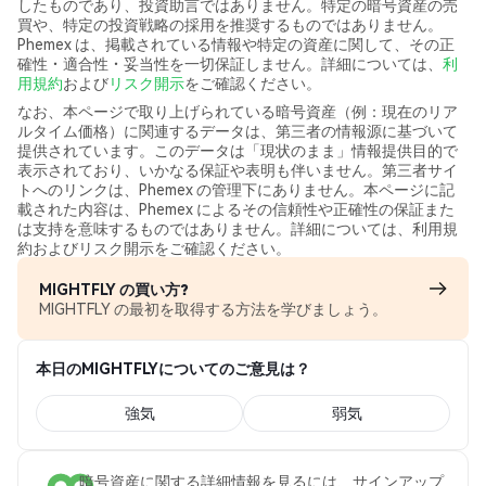
したものであり、投資助言ではありません。特定の暗号資産の売
買や、特定の投資戦略の採用を推奨するものではありません。
Phemex は、掲載されている情報や特定の資産に関して、その正
確性・適合性・妥当性を一切保証しません。詳細については、
利
用規約
および
リスク開示
をご確認ください。
なお、本ページで取り上げられている暗号資産（例：現在のリア
ルタイム価格）に関連するデータは、第三者の情報源に基づいて
提供されています。このデータは「現状のまま」情報提供目的で
表示されており、いかなる保証や表明も伴いません。第三者サイ
トへのリンクは、Phemex の管理下にありません。本ページに記
載された内容は、Phemex によるその信頼性や正確性の保証また
は支持を意味するものではありません。詳細については、利用規
約およびリスク開示をご確認ください。
MIGHTFLY の買い方?
MIGHTFLY の最初を取得する方法を学びましょう。
本日のMIGHTFLYについてのご意見は？
強気
弱気
暗号資産に関する詳細情報を見るには、サインアップ