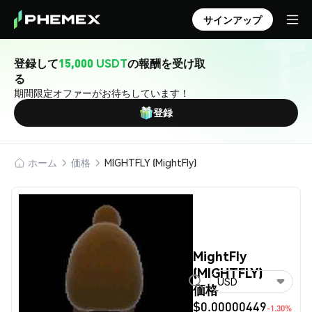
サインアップ
登録して
15,000 USDT
の報酬を受け取
る
期間限定オファーがお待ちしています！
登録
ホーム
価格
MIGHTFLY (MightFly)
MightFly
(MIGHTFLY)
USD
価格
$0.00000449
-1.30%