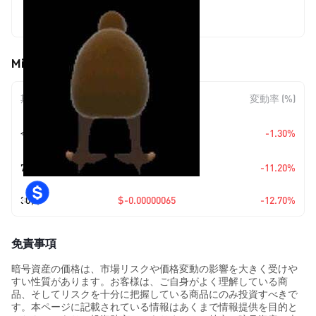
$0.00000449
MightFly (MIGHTFLY) の価格変動
期間
金額変動
変動率 (%)
+
$0.0
5913
今日
-1.30%
7
7日
$-0.00000057
-11.20%
30日
$-0.00000065
-12.70%
免責事項
暗号資産の価格は、市場リスクや価格変動の影響を大きく受けや
すい性質があります。お客様は、ご自身がよく理解している商
品、そしてリスクを十分に把握している商品にのみ投資すべきで
す。本ページに記載されている情報はあくまで情報提供を目的と