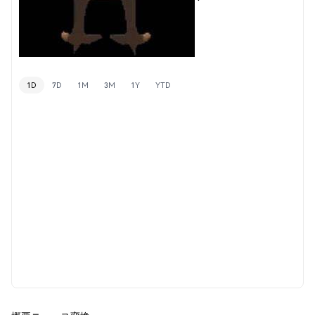
1D
7D
1M
3M
1Y
YTD