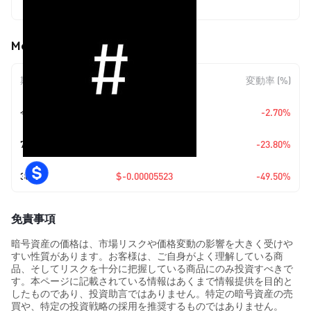
$0.00005635
Memhash (MEMHASH) の価格変動
期間
金額変動
変動率 (%)
今日
$-0.00000156
-2.70%
7日
$-0.0000176
-23.80%
30日
$-0.00005523
-49.50%
免責事項
暗号資産の価格は、市場リスクや価格変動の影響を大きく受けや
すい性質があります。お客様は、ご自身がよく理解している商
品、そしてリスクを十分に把握している商品にのみ投資すべきで
す。本ページに記載されている情報はあくまで情報提供を目的と
したものであり、投資助言ではありません。特定の暗号資産の売
買や、特定の投資戦略の採用を推奨するものではありません。