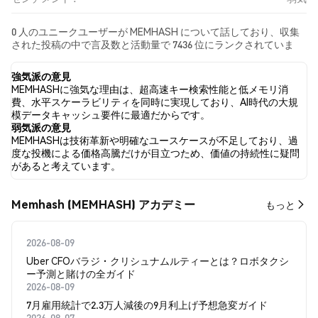
0 人のユニークユーザーが MEMHASH について話しており、収集
された投稿の中で言及数と活動量で 7436 位にランクされていま
す。 過去24時間で、すべてのソーシャルメディアにおける
MEMHASH への感情は 弱気 でした。 最後に、MEMHASH に関す
強気派の意見
るニュース記事が 0 件公開されました。 Twitterでは、NaN% の
MEMHASHに強気な理由は、超高速キー検索性能と低メモリ消
ツイートが強気の感情を示し、NaN% のツイートが弱気の感情を
費、水平スケーラビリティを同時に実現しており、AI時代の大規
示しました。 NaN% のツイートは MEMHASH に対して中立的でし
模データキャッシュ要件に最適だからです。
た。 これらの感情分析は 0 件のツイートに基づいています。
弱気派の意見
MEMHASHは技術革新や明確なユースケースが不足しており、過
度な投機による価格高騰だけが目立つため、価値の持続性に疑問
があると考えています。
Memhash (MEMHASH) アカデミー
もっと
2026-08-09
Uber CFOバラジ・クリシュナムルティーとは？ロボタクシ
ー予測と賭けの全ガイド
2026-08-09
7月雇用統計で2.3万人減後の9月利上げ予想急変ガイド
2026-08-07