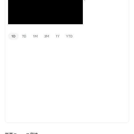
1D
7D
1M
3M
1Y
YTD