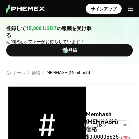
サインアップ
登録して
15,000 USDT
の報酬を受け取
る
期間限定オファーがお待ちしています！
登録
ホーム
価格
MEMHASH (Memhash)
Memhash
(MEMHASH)
USD
価格
$0.00005635
-2.70%