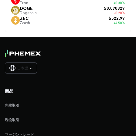
Tron
+0.30%
$0.070327
DOGE
Dogecoin
-0.20%
$522.99
ZEC
Zcash
+4.50%
日本語

商品
先物取引
現物取引
マージントレード