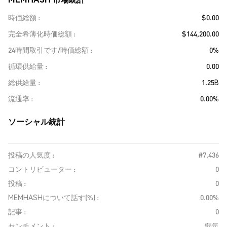
時価総額
$0.00
完全希薄化時価総額
$144,200.00
24時間取引です/時価総額
0%
循環供給量
0.00
総供給量
1.25B
流通率
0.00%
ソーシャル統計
投稿の人気度 :
#7,436
コントリビューター :
0
投稿 :
0
MEMHASHについて話す(%) :
0.00%
記事 :
0
センチメント :
弱気