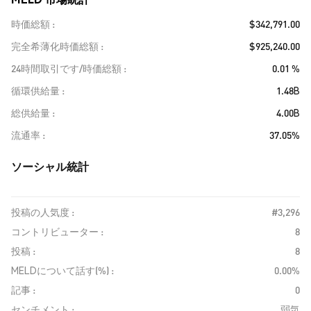
時価総額
$342,791.00
完全希薄化時価総額
$925,240.00
24時間取引です/時価総額
0.01 %
循環供給量
1.48B
総供給量
4.00B
流通率
37.05%
ソーシャル統計
投稿の人気度 :
#3,296
コントリビューター :
8
投稿 :
8
MELDについて話す(%) :
0.00%
記事 :
0
センチメント :
弱気