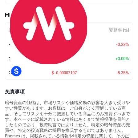
MELD [OLD] (MELD) の価格変動
期間
金額変動
変動率 (%)
今日
$-0.00000051
-0.22%
7日
+
$0.00
+0.00%
30日
$-0.00002107
-8.35%
免責事項
暗号資産の価格は、市場リスクや価格変動の影響を大きく受けや
すい性質があります。お客様は、ご自身がよく理解している商
品、そしてリスクを十分に把握している商品にのみ投資すべきで
す。本ページに記載されている情報はあくまで情報提供を目的と
したものであり、投資助言ではありません。特定の暗号資産の売
買や、特定の投資戦略の採用を推奨するものではありません。
Phemex は、掲載されている情報や特定の資産に関して、その正