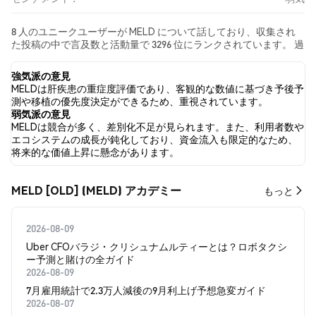
8 人のユニークユーザーが MELD について話しており、収集され
た投稿の中で言及数と活動量で 3296 位にランクされています。 過
去24時間で、すべてのソーシャルメディアにおける MELD への感
情は 弱気 でした。 最後に、MELD に関するニュース記事が 0 件公
強気派の意見
開されました。 Twitterでは、18.75% のツイートが強気の感情を
MELDは肝疾患の重症度評価であり、客観的な数値に基づき予後予
示し、43.75% のツイートが弱気の感情を示しました。 37.50% の
測や移植の優先度決定ができるため、重視されています。
ツイートは MELD に対して中立的でした。 これらの感情分析は 32
弱気派の意見
件のツイートに基づいています。
MELDは競合が多く、差別化不足が見られます。また、利用者数や
エコシステムの成長が鈍化しており、資金流入も限定的なため、
将来的な価値上昇に懸念があります。
MELD [OLD] (MELD) アカデミー
もっと
2026-08-09
Uber CFOバラジ・クリシュナムルティーとは？ロボタクシ
ー予測と賭けの全ガイド
2026-08-09
7月雇用統計で2.3万人減後の9月利上げ予想急変ガイド
2026-08-07