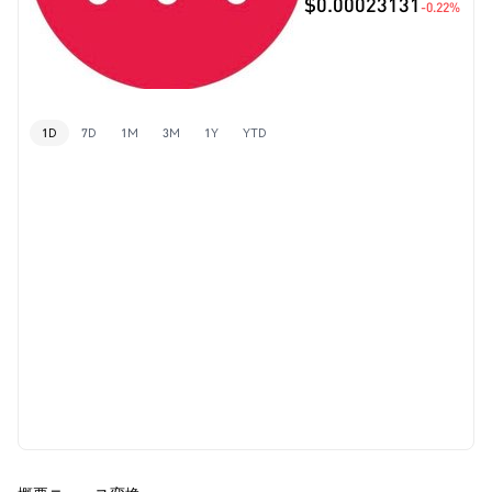
$0.00023131
-0.22%
1D
7D
1M
3M
1Y
YTD