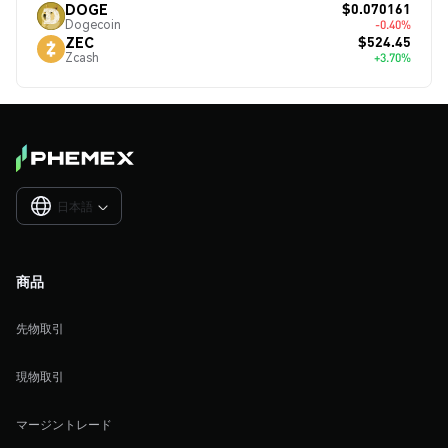
$0.070161
DOGE
Dogecoin
-0.40%
$524.45
ZEC
Zcash
+3.70%
日本語

商品
先物取引
現物取引
マージントレード