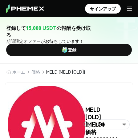
サインアップ
登録して
15,000 USDT
の報酬を受け取
る
期間限定オファーがお待ちしています！
登録
ホーム
価格
MELD (MELD [OLD])
MELD
[OLD]
(MELD)
USD
価格