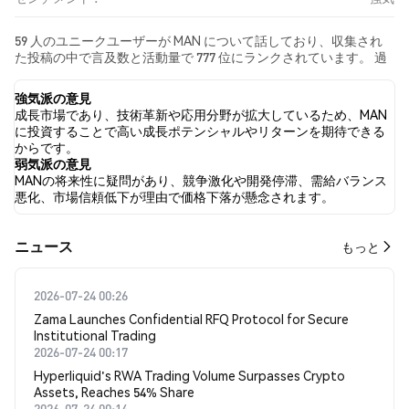
59 人のユニークユーザーが MAN について話しており、収集され
た投稿の中で言及数と活動量で 777 位にランクされています。 過
去24時間で、すべてのソーシャルメディアにおける MAN への感情
は 強気 でした。 最後に、MAN に関するニュース記事が 0 件公開
強気派の意見
されました。 Twitterでは、28.15% のツイートが強気の感情を示
成長市場であり、技術革新や応用分野が拡大しているため、MAN
し、5.19% のツイートが弱気の感情を示しました。 66.67% のツイ
に投資することで高い成長ポテンシャルやリターンを期待できる
ートは MAN に対して中立的でした。 これらの感情分析は 135 件の
からです。
ツイートに基づいています。
弱気派の意見
MANの将来性に疑問があり、競争激化や開発停滞、需給バランス
悪化、市場信頼低下が理由で価格下落が懸念されます。
​​ニュース​​
もっと
2026-07-24 00:26
Zama Launches Confidential RFQ Protocol for Secure
Institutional Trading
2026-07-24 00:17
Hyperliquid's RWA Trading Volume Surpasses Crypto
Assets, Reaches 54% Share
2026-07-24 00:14