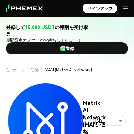
サインアップ
登録して
15,000 USDT
の報酬を受け取
る
期間限定オファーがお待ちしています！
登録
ホーム
価格
MAN (Matrix AI Network)
Matrix
AI
Network
USD
(MAN) 価
格