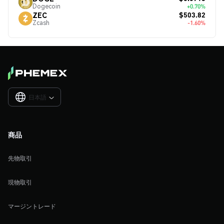
Dogecoin
+0.70%
$503.82
ZEC
Zcash
-1.60%
日本語

商品
先物取引
現物取引
マージントレード