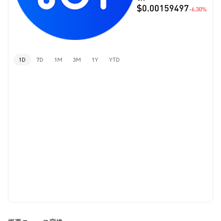
$0.00159497
-6.30%
1D
7D
1M
3M
1Y
YTD