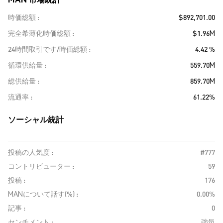
時価総額
$892,701.00
完全希薄化時価総額
$1.96M
24時間取引です/時価総額
4.42 %
循環供給量
559.70M
総供給量
859.70M
流通率
61.22%
ソーシャル統計
投稿の人気度 :
#777
コントリビューター :
59
投稿 :
176
MANについて話す(%) :
0.00%
記事 :
0
センチメント :
強気