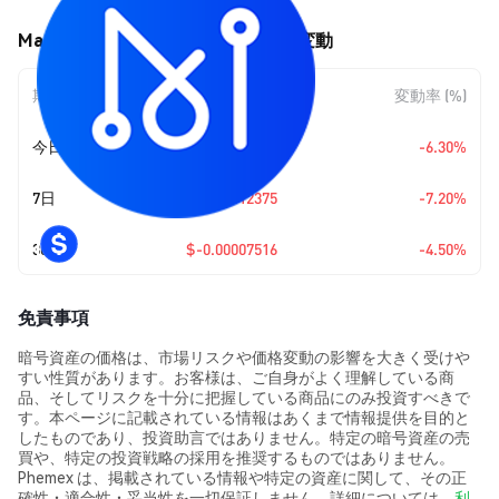
Matrix AI Network (MAN) の価格変動
期間
金額変動
変動率 (%)
今日
$-0.00010724
-6.30%
7日
$-0.00012375
-7.20%
30日
$-0.00007516
-4.50%
免責事項
暗号資産の価格は、市場リスクや価格変動の影響を大きく受けや
すい性質があります。お客様は、ご自身がよく理解している商
品、そしてリスクを十分に把握している商品にのみ投資すべきで
す。本ページに記載されている情報はあくまで情報提供を目的と
したものであり、投資助言ではありません。特定の暗号資産の売
買や、特定の投資戦略の採用を推奨するものではありません。
Phemex は、掲載されている情報や特定の資産に関して、その正
確性・適合性・妥当性を一切保証しません。詳細については、
利