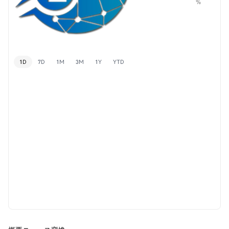
%
1D
7D
1M
3M
1Y
YTD