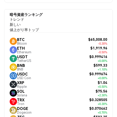
暗号資産ランキング
トレンド
新しい
値上がり率トップ
$65,008.00
BTC
Bitcoin
-0.30%
$1,919.96
ETH
Ethereum
-0.50%
$0.999416
USDT
TetherUS
+0.00%
$599.33
BNB
BNB
+1.10%
$0.999674
USDC
USD Coin
+0.00%
$1.04
XRP
Ripple
+0.50%
$75.56
SOL
Solana
+2.30%
$0.328505
TRX
Tron
+0.30%
$0.070462
DOGE
Dogecoin
+0.70%
$502.25
ZEC