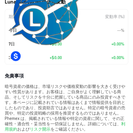
Lunarium (XLN) の価格変動
期間
金額変動
変動率 (%)
今日
--
--%
7日
+
$0.00
+0.00%
30日
+
$0.00
+0.00%
免責事項
暗号資産の価格は、市場リスクや価格変動の影響を大きく受けや
すい性質があります。お客様は、ご自身がよく理解している商
品、そしてリスクを十分に把握している商品にのみ投資すべきで
す。本ページに記載されている情報はあくまで情報提供を目的と
したものであり、投資助言ではありません。特定の暗号資産の売
買や、特定の投資戦略の採用を推奨するものではありません。
Phemex は、掲載されている情報や特定の資産に関して、その正
確性・適合性・妥当性を一切保証しません。詳細については、
利
用規約
および
リスク開示
をご確認ください。