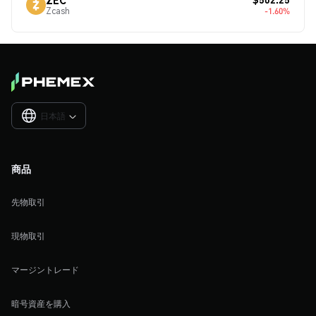
Zcash
-1.60%
日本語

商品
先物取引
現物取引
マージントレード
暗号資産を購入