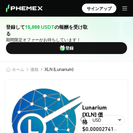
サインアップ
登録して
15,000 USDT
の報酬を受け取
る
期間限定オファーがお待ちしています！
登録
ホーム
価格
XLN (Lunarium)
Lunarium
(XLN) 価
USD
格
$0.00002741
--