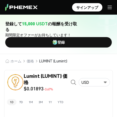
サインアップ
登録して
15,000 USDT
の報酬を受け取
る
期間限定オファーがお待ちしています！
登録
ホーム
価格
LUMINT (Lumint)
Lumint (LUMINT) 価
格
USD
$0.01893
-3.67%
1D
7D
1M
3M
1Y
YTD