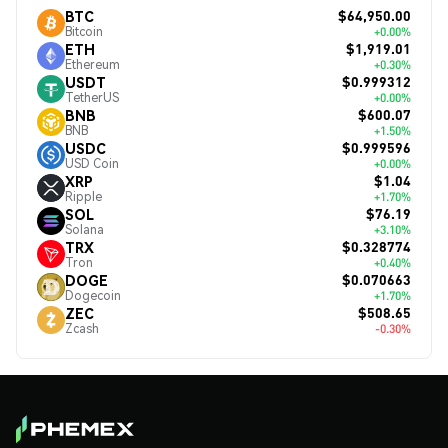
$64,950.00
BTC
Bitcoin
+0.00%
$1,919.01
ETH
Ethereum
+0.30%
$0.999312
USDT
TetherUS
+0.00%
$600.07
BNB
BNB
+1.50%
$0.999596
USDC
USD Coin
+0.00%
$1.04
XRP
Ripple
+1.70%
$76.19
SOL
Solana
+3.10%
$0.328774
TRX
Tron
+0.40%
$0.070663
DOGE
Dogecoin
+1.70%
$508.65
ZEC
Zcash
-0.30%