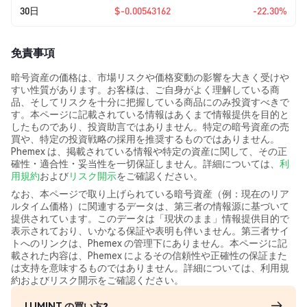
30日
$-0.00543162
-22.30%
免責事項
暗号資産の価格は、市場リスクや価格変動の影響を大きく受けや
すい性質があります。お客様は、ご自身がよく理解している商
品、そしてリスクを十分に把握している商品にのみ投資すべきで
す。本ページに記載されている情報はあくまで情報提供を目的と
したものであり、投資助言ではありません。特定の暗号資産の売
買や、特定の投資戦略の採用を推奨するものではありません。
Phemex は、掲載されている情報や特定の資産に関して、その正
確性・適合性・妥当性を一切保証しません。詳細については、
利
用規約
および
リスク開示
をご確認ください。
なお、本ページで取り上げられている暗号資産（例：現在のリア
ルタイム価格）に関連するデータは、第三者の情報源に基づいて
提供されています。このデータは「現状のまま」情報提供目的で
表示されており、いかなる保証や表明も伴いません。第三者サイ
トへのリンクは、Phemex の管理下にありません。本ページに記
載された内容は、Phemex によるその信頼性や正確性の保証また
は支持を意味するものではありません。詳細については、利用規
約およびリスク開示をご確認ください。
LUMINT の買い方?