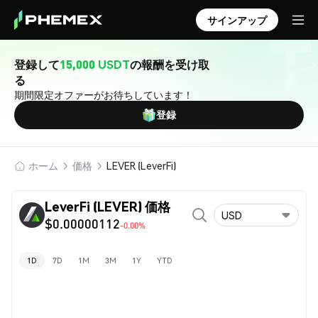
サインアップ
登録して
15,000 USDT
の報酬を受け取
る
期間限定オファーがお待ちしています！
登録
ホーム
価格
LEVER (LeverFi)
LeverFi (LEVER) 価格
USD
$0.00000112
-0.00%
1D
7D
1M
3M
1Y
YTD