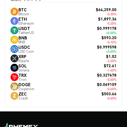
$64,259.00
BTC
Bitcoin
-0.30%
$1,897.36
ETH
Ethereum
-0.20%
$0.999178
USDT
TetherUS
+0.00%
$593.20
BNB
BNB
-0.10%
$0.999598
USDC
USD Coin
+0.00%
$1.02
XRP
Ripple
-2.20%
$72.61
SOL
Solana
-1.40%
$0.327678
TRX
Tron
-0.50%
$0.069109
DOGE
Dogecoin
-0.60%
$503.66
ZEC
Zcash
-0.60%