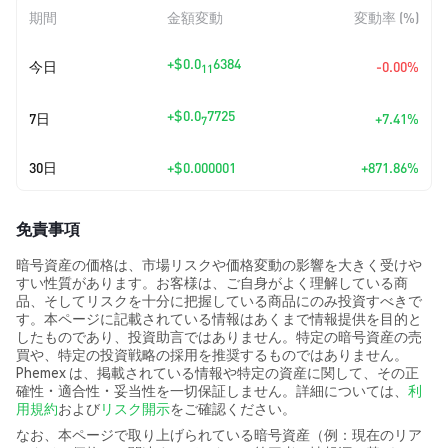
期間
金額変動
変動率 (%)
+
$0.0
6384
今日
-0.00%
11
+
$0.0
7725
7日
+7.41%
7
30日
+
$0.000001
+871.86%
免責事項
暗号資産の価格は、市場リスクや価格変動の影響を大きく受けや
すい性質があります。お客様は、ご自身がよく理解している商
品、そしてリスクを十分に把握している商品にのみ投資すべきで
す。本ページに記載されている情報はあくまで情報提供を目的と
したものであり、投資助言ではありません。特定の暗号資産の売
買や、特定の投資戦略の採用を推奨するものではありません。
Phemex は、掲載されている情報や特定の資産に関して、その正
確性・適合性・妥当性を一切保証しません。詳細については、
利
用規約
および
リスク開示
をご確認ください。
なお、本ページで取り上げられている暗号資産（例：現在のリア