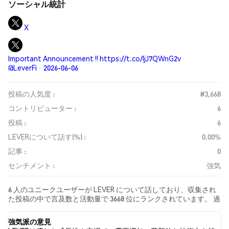
ソーシャル統計
X
Important Announcement ‼️ https://t.co/IjJ7QWnG2v
@LeverFi · 2026-06-06
投稿の人気度 :
#3,668
コントリビューター :
6
投稿 :
6
LEVERについて話す(%) :
0.00%
記事 :
0
センチメント :
強気
6 人のユニークユーザーが LEVER について話しており、収集され
た投稿の中で言及数と活動量で 3668 位にランクされています。 過
去24時間で、すべてのソーシャルメディアにおける LEVER への感
情は 強気 でした。 最後に、LEVER に関するニュース記事が 0 件公
強気派の意見
開されました。 Twitterでは、0.00% のツイートが強気の感情を示