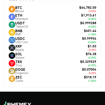
$64,782.00
BTC
Bitcoin
-0.20%
$1,913.61
ETH
Ethereum
+0.00%
$0.999288
USDT
TetherUS
+0.00%
$601.44
BNB
BNB
+1.30%
$0.99954
USDC
USD Coin
+0.00%
$1.03
XRP
Ripple
-0.20%
$76.38
SOL
Solana
+2.00%
$0.329529
TRX
Tron
+0.70%
$0.07004
DOGE
Dogecoin
-0.20%
$518.19
ZEC
Zcash
+1.50%