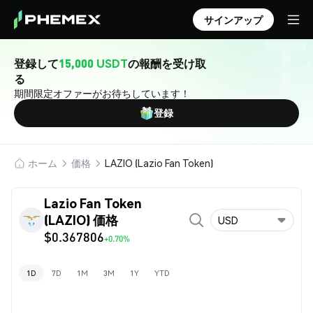
サインアップ
登録して
15,000 USDT
の報酬を受け取
る
期間限定オファーがお待ちしています！
登録
ホーム
価格
LAZIO (Lazio Fan Token)
Lazio Fan Token
(LAZIO) 価格
USD
$0.367806
+0.70%
1D
7D
1M
3M
1Y
YTD