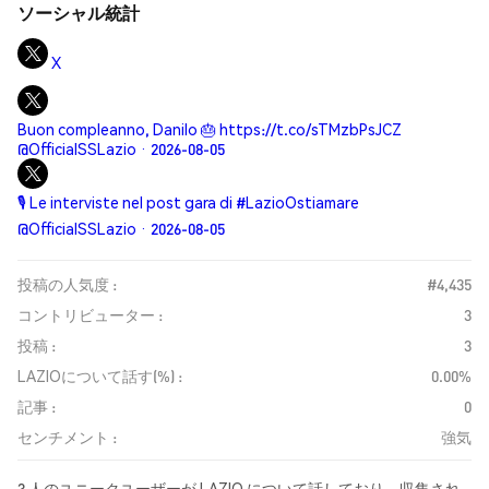
ソーシャル統計
X
Buon compleanno, Danilo 🎂 https://t.co/sTMzbPsJCZ
@OfficialSSLazio · 2026-08-05
🎙️ Le interviste nel post gara di #LazioOstiamare
@OfficialSSLazio · 2026-08-05
投稿の人気度 :
#4,435
コントリビューター :
3
投稿 :
3
LAZIOについて話す(%) :
0.00%
記事 :
0
センチメント :
強気
3 人のユニークユーザーが LAZIO について話しており、収集され