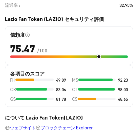
流通率
32.95%
Lazio Fan Token (LAZIO) セキュリティ評価
信頼度
75.47
/100
各項目のスコア
FH
49.09
MS
92.23
OR
83.06
CT
98.00
GS
81.78
CS
48.65
について Lazio Fan Token(LAZIO)
ウェブサイト
ブロックチェーン Explorer