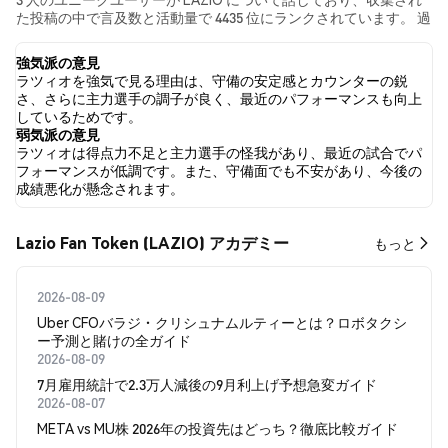
た投稿の中で言及数と活動量で 4435 位にランクされています。 過
去24時間で、すべてのソーシャルメディアにおける LAZIO への感
情は 強気 でした。 最後に、LAZIO に関するニュース記事が 0 件公
強気派の意見
開されました。 Twitterでは、33.33% のツイートが強気の感情を
ラツィオを強気で見る理由は、守備の安定感とカウンターの鋭
示し、0.00% のツイートが弱気の感情を示しました。 66.67% のツ
さ、さらに主力選手の調子が良く、最近のパフォーマンスも向上
イートは LAZIO に対して中立的でした。 これらの感情分析は 3 件
しているためです。
のツイートに基づいています。
弱気派の意見
ラツィオは得点力不足と主力選手の怪我があり、最近の試合でパ
フォーマンスが低調です。また、守備面でも不安があり、今後の
成績悪化が懸念されます。
Lazio Fan Token (LAZIO) アカデミー
もっと
2026-08-09
Uber CFOバラジ・クリシュナムルティーとは？ロボタクシ
ー予測と賭けの全ガイド
2026-08-09
7月雇用統計で2.3万人減後の9月利上げ予想急変ガイド
2026-08-07
META vs MU株 2026年の投資先はどっち？徹底比較ガイド