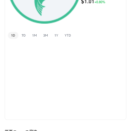
$1.01
+0.80%
1D
7D
1M
3M
1Y
YTD