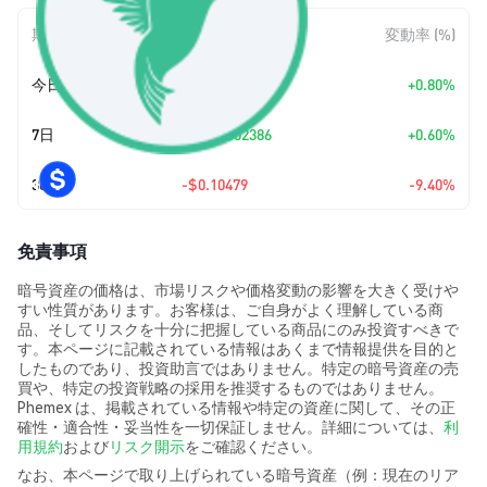
期間
金額変動
変動率 (%)
今日
+
$0.00801587
+0.80%
7日
+
$0.00602386
+0.60%
30日
-$0.10479
-9.40%
免責事項
暗号資産の価格は、市場リスクや価格変動の影響を大きく受けや
すい性質があります。お客様は、ご自身がよく理解している商
品、そしてリスクを十分に把握している商品にのみ投資すべきで
す。本ページに記載されている情報はあくまで情報提供を目的と
したものであり、投資助言ではありません。特定の暗号資産の売
買や、特定の投資戦略の採用を推奨するものではありません。
Phemex は、掲載されている情報や特定の資産に関して、その正
確性・適合性・妥当性を一切保証しません。詳細については、
利
用規約
および
リスク開示
をご確認ください。
なお、本ページで取り上げられている暗号資産（例：現在のリア