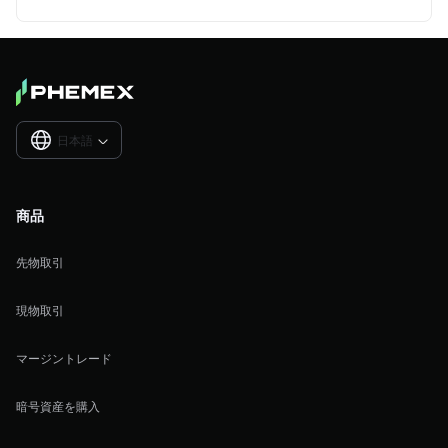
日本語

商品
先物取引
現物取引
マージントレード
暗号資産を購入