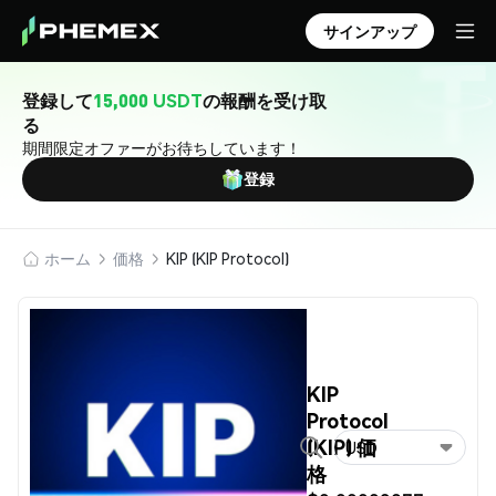
サインアップ
登録して
15,000 USDT
の報酬を受け取
る
期間限定オファーがお待ちしています！
登録
ホーム
価格
KIP (KIP Protocol)
KIP
Protocol
(KIP) 価
USD
格