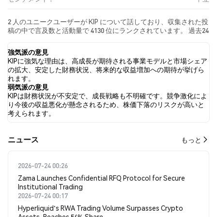
2 人のユニークユーザーが KIP について話しており、収集された投
稿の中で言及数と活動量で 4130 位にランクされています。 過去24
時間で、すべてのソーシャルメディアにおける KIP への感情は 中
立 でした。 最後に、KIP に関するニュース記事が 0 件公開されま
強気派の意見
した。 Twitterでは、0.00% のツイートが強気の感情を示し、
KIPに強気な理由は、高成長が期待される事業モデルと市場シェア
0.00% のツイートが弱気の感情を示しました。 100.00% のツイー
の拡大、安定した財務状況、将来的な収益増加への期待が挙げら
トは KIP に対して中立的でした。 これらの感情分析は 1 件のツイ
れます。
ートに基づいています。
弱気派の意見
KIPは財務状況が不安定で、成長戦略も不明確です。競争激化によ
り今後の収益悪化が懸念されるため、株価下落のリスクが高いと
考えられます。
​​ニュース​​
もっと
2026-07-24 00:26
Zama Launches Confidential RFQ Protocol for Secure
Institutional Trading
2026-07-24 00:17
Hyperliquid's RWA Trading Volume Surpasses Crypto
Assets, Reaches 54% Share