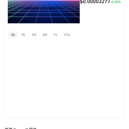
$0.00003277
+0.30%
1D
7D
1M
3M
1Y
YTD