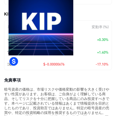
KIP Protocol (KIP) の価格変動
期間
金額変動
変動率 (%)
+
$0.0
9801
今日
+0.30%
7
7日
+
$0.00000045
+1.40%
30日
$-0.00000676
-17.10%
免責事項
暗号資産の価格は、市場リスクや価格変動の影響を大きく受けや
すい性質があります。お客様は、ご自身がよく理解している商
品、そしてリスクを十分に把握している商品にのみ投資すべきで
す。本ページに記載されている情報はあくまで情報提供を目的と
したものであり、投資助言ではありません。特定の暗号資産の売
買や、特定の投資戦略の採用を推奨するものではありません。