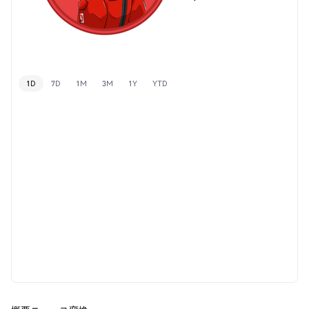
1D
7D
1M
3M
1Y
YTD