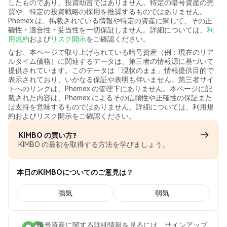
したものであり、投資助言ではありません。特定の暗号資産の売
買や、特定の投資戦略の採用を推奨するものではありません。
Phemex は、掲載されている情報や特定の資産に関して、その正
確性・適合性・妥当性を一切保証しません。詳細については、
利
用規約
および
リスク開示
をご確認ください。
なお、本ページで取り上げられている暗号資産（例：現在のリア
ルタイム価格）に関連するデータは、第三者の情報源に基づいて
提供されています。このデータは「現状のまま」情報提供目的で
表示されており、いかなる保証や表明も伴いません。第三者サイ
トへのリンクは、Phemex の管理下にありません。本ページに記
載された内容は、Phemex によるその信頼性や正確性の保証また
は支持を意味するものではありません。詳細については、利用規
約およびリスク開示をご確認ください。
KIMBO の買い方?
KIMBO の最初を取得する方法を学びましょう。
本日のKIMBOについてのご意見は？
強気
弱気
暗号資産に関する詳細情報を見るには、サインアップ