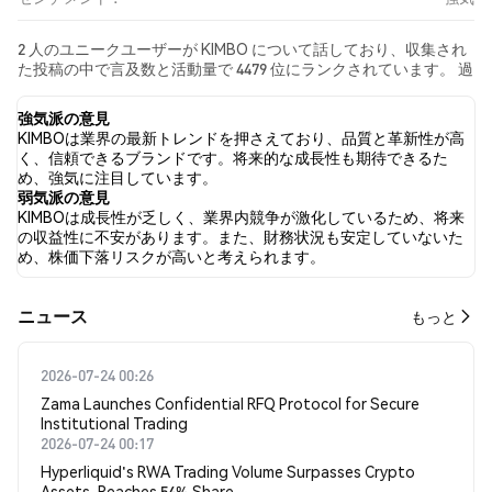
2 人のユニークユーザーが KIMBO について話しており、収集され
た投稿の中で言及数と活動量で 4479 位にランクされています。 過
去24時間で、すべてのソーシャルメディアにおける KIMBO への感
情は 強気 でした。 最後に、KIMBO に関するニュース記事が 0 件
強気派の意見
公開されました。 Twitterでは、100.00% のツイートが強気の感情
KIMBOは業界の最新トレンドを押さえており、品質と革新性が高
を示し、0.00% のツイートが弱気の感情を示しました。 0.00% の
く、信頼できるブランドです。将来的な成長性も期待できるた
ツイートは KIMBO に対して中立的でした。 これらの感情分析は 2
め、強気に注目しています。
件のツイートに基づいています。
弱気派の意見
KIMBOは成長性が乏しく、業界内競争が激化しているため、将来
の収益性に不安があります。また、財務状況も安定していないた
め、株価下落リスクが高いと考えられます。
​​ニュース​​
もっと
2026-07-24 00:26
Zama Launches Confidential RFQ Protocol for Secure
Institutional Trading
2026-07-24 00:17
Hyperliquid's RWA Trading Volume Surpasses Crypto
Assets, Reaches 54% Share