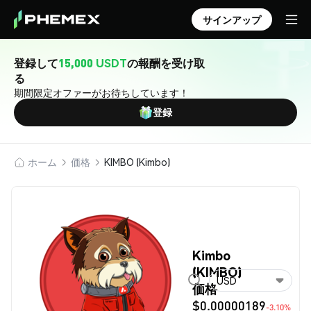
サインアップ
登録して
15,000 USDT
の報酬を受け取
る
期間限定オファーがお待ちしています！
登録
ホーム
価格
KIMBO (Kimbo)
Kimbo
(KIMBO)
USD
価格
$0.00000189
-3.10%