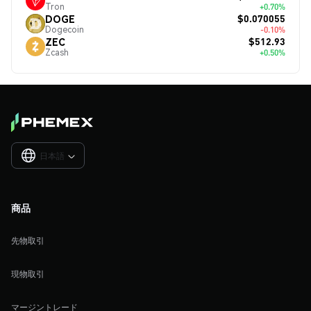
Tron
+0.70%
$0.070055
DOGE
Dogecoin
-0.10%
$512.93
ZEC
Zcash
+0.50%
日本語

商品
先物取引
現物取引
マージントレード