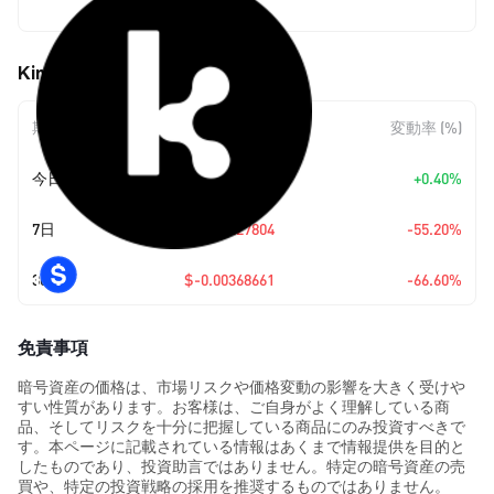
$0.00184884
Kima Network (KIMA) の価格変動
期間
金額変動
変動率 (%)
今日
+
$0.00000737
+0.40%
7日
$-0.00227804
-55.20%
30日
$-0.00368661
-66.60%
免責事項
暗号資産の価格は、市場リスクや価格変動の影響を大きく受けや
すい性質があります。お客様は、ご自身がよく理解している商
品、そしてリスクを十分に把握している商品にのみ投資すべきで
す。本ページに記載されている情報はあくまで情報提供を目的と
したものであり、投資助言ではありません。特定の暗号資産の売
買や、特定の投資戦略の採用を推奨するものではありません。