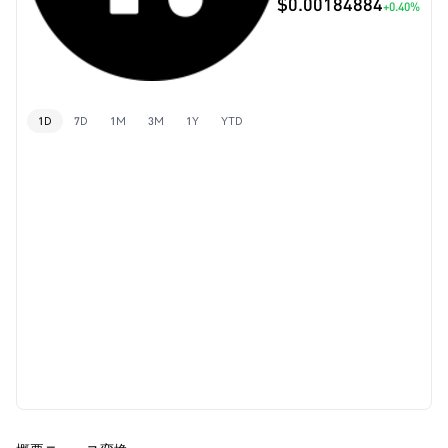
$0.00184884
+0.40%
1D
7D
1M
3M
1Y
YTD