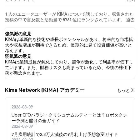
1 人のユニークユーザーが KIMA について話しており、収集された
投稿の中で言及数と活動量で 5761 位にランクされています。 過去
24時間で、すべてのソーシャルメディアにおける KIMA への感情は
強気 でした。 最後に、KIMA に関するニュース記事が 0 件公開さ
強気派の意見
れました。 Twitterでは、100.00% のツイートが強気の感情を示
KIMAは革新的な技術や成長ポテンシャルがあり、将来的な市場拡
し、0.00% のツイートが弱気の感情を示しました。 0.00% のツイ
大や収益増加が期待できるため、長期的に見て投資価値が高いと
ートは KIMA に対して中立的でした。 これらの感情分析は 1 件の
考えます。
ツイートに基づいています。
弱気派の意見
KIMAは業績成長が鈍化しており、競争が激化して利益率が低下し
ています。また、財務リスクも高まっているため、今後の株価下
落が懸念されます。
Kima Network (KIMA) アカデミー
もっと
2026-08-09
Uber CFOバラジ・クリシュナムルティーとは？ロボタクシ
ー予測と賭けの全ガイド
2026-08-09
7月雇用統計で2.3万人減後の9月利上げ予想急変ガイド
2026-08-07