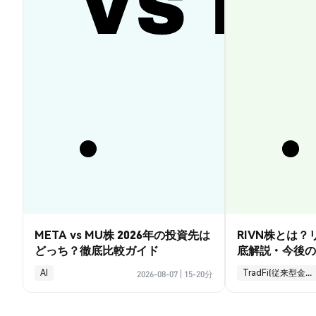
META vs MU株 2026年の投資先は
RIVN株とは
どっち？徹底比較ガイド
底解説・今後の
AI
TradFi(従来型金融)
2026-08-07
|
15-20分