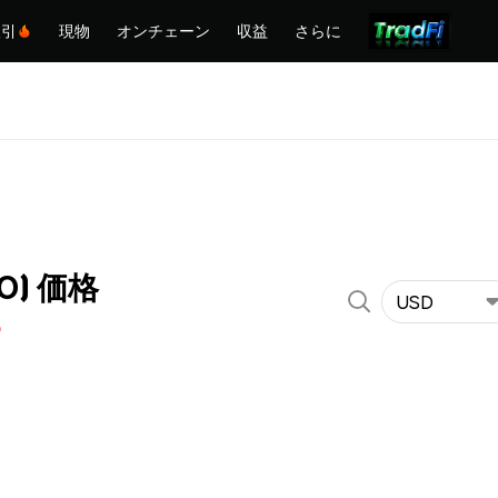
取引
現物
オンチェーン
収益
さらに
KO) 価格
USD
%