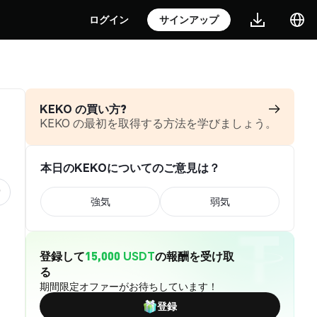
ログイン
サインアップ
KEKO の買い方?
KEKO の最初を取得する方法を学びましょう。
本日のKEKOについてのご意見は？
強気
弱気
登録して
15,000 USDT
の報酬を受け取
る
期間限定オファーがお待ちしています！
登録