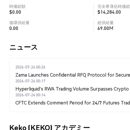
時価総額
完全希薄化時価総
$0.00
$14,284.00
循環供給量
総供給量
0.00
69.00M
​​ニュース​​
2026-07-24 00:26
Zama Launches Confidential RFQ Protocol for Secure 
2026-07-24 00:17
Hyperliquid's RWA Trading Volume Surpasses Crypto
2026-07-24 00:14
CFTC Extends Comment Period for 24/7 Futures Trad
Keko (KEKO) アカデミー