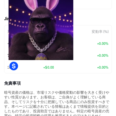
$0.0000042
Jingle (JINGLE) の価格変動
期間
金額変動
変動率 (%)
今日
+
$0.00
+0.00%
7日
+
$0.00
+0.00%
30日
+
$0.00
+0.00%
免責事項
暗号資産の価格は、市場リスクや価格変動の影響を大きく受けや
すい性質があります。お客様は、ご自身がよく理解している商
品、そしてリスクを十分に把握している商品にのみ投資すべきで
す。本ページに記載されている情報はあくまで情報提供を目的と
したものであり、投資助言ではありません。特定の暗号資産の売
買や、特定の投資戦略の採用を推奨するものではありません。