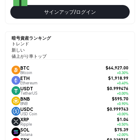
サインアップ/ログイン
暗号資産ランキング
トレンド
新しい
値上がり率トップ
$64,927.00
BTC
Bitcoin
+0.30%
$1,918.99
ETH
Ethereum
+0.40%
$0.999476
USDT
TetherUS
+0.00%
$595.70
BNB
BNB
+0.90%
$0.999743
USDC
USD Coin
+0.00%
$1.04
XRP
Ripple
+0.50%
$75.39
SOL
Solana
+2.00%
$0.328715
TRX