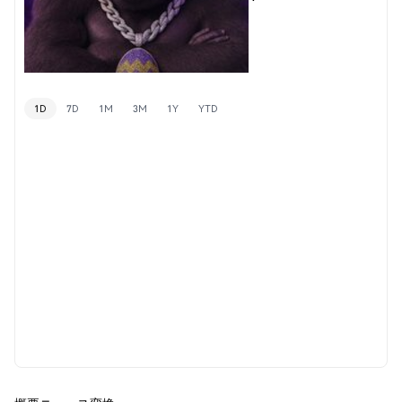
1D
7D
1M
3M
1Y
YTD