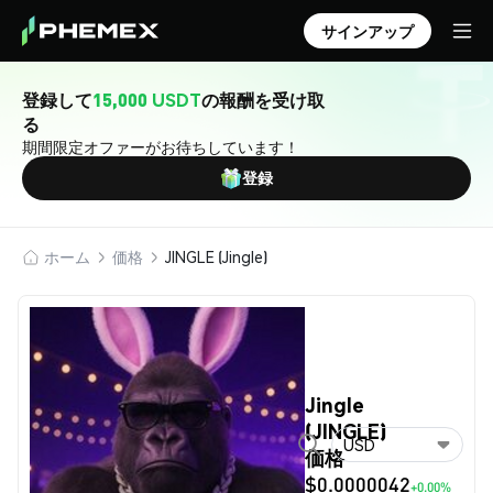
サインアップ
登録して
15,000 USDT
の報酬を受け取
る
期間限定オファーがお待ちしています！
登録
ホーム
価格
JINGLE (Jingle)
Jingle
(JINGLE)
USD
価格
$0.0000042
+0.00%