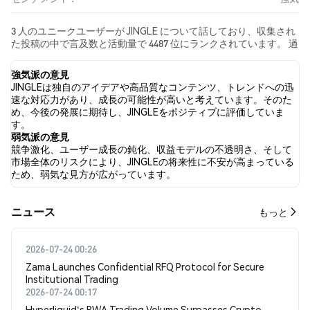
3 人のユニークユーザーが JINGLE について話しており、収集され
た投稿の中で言及数と活動量で 4487 位にランクされています。 過
去24時間で、すべてのソーシャルメディアにおける JINGLE への感
情は 強気 でした。 最後に、JINGLE に関するニュース記事が 0 件
強気派の意見
公開されました。 Twitterでは、0.00% のツイートが強気の感情を
JINGLEは独自のアイデアや高品質なコンテンツ、トレンドへの迅
示し、100.00% のツイートが弱気の感情を示しました。 0.00% の
速な対応力があり、成長の可能性が高いと考えています。そのた
ツイートは JINGLE に対して中立的でした。 これらの感情分析は 1
め、今後の発展に期待し、JINGLEをポジティブに評価していま
件のツイートに基づいています。
す。
弱気派の意見
競争激化、ユーザー成長の鈍化、収益モデルの不透明さ、そして
市場全体のリスクにより、JINGLEの将来性に不安が高まっている
ため、弱気な見方が広がっています。
​​ニュース​​
もっと
2026-07-24 00:26
Zama Launches Confidential RFQ Protocol for Secure
Institutional Trading
2026-07-24 00:17
Hyperliquid's RWA Trading Volume Surpasses Crypto