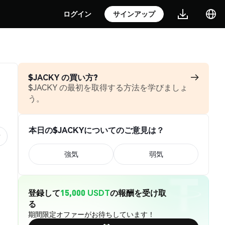
ログイン
サインアップ
$JACKY の買い方?
$JACKY の最初を取得する方法を学びましょ
う。
本日の$JACKYについてのご意見は？
強気
弱気
登録して
15,000 USDT
の報酬を受け取
る
期間限定オファーがお待ちしています！