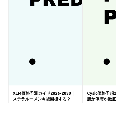
XLM価格予測ガイド2026-2030｜
Cysic価格予想2
ステラルーメン今後回復する？
騰か停滞か徹底
市場洞察
市場洞察
2026-08-07
|
15-20分