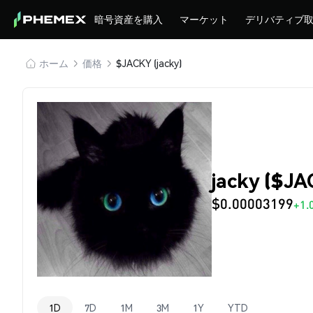
暗号資産を購入
マーケット
デリバティブ
ホーム
価格
$JACKY (jacky)
jacky ($J
$0.00003199
+1.
1D
7D
1M
3M
1Y
YTD