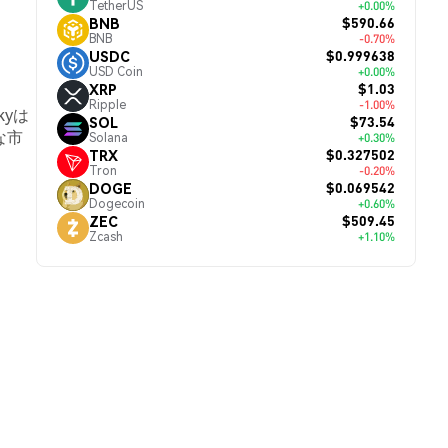
TetherUS
+0.00%
$590.66
BNB
BNB
-0.70%
$0.999638
USDC
USD Coin
+0.00%
$1.03
XRP
Ripple
-1.00%
kyは
$73.54
SOL
な市
Solana
+0.30%
$0.327502
TRX
Tron
-0.20%
$0.069542
DOGE
Dogecoin
+0.60%
$509.45
ZEC
Zcash
+1.10%