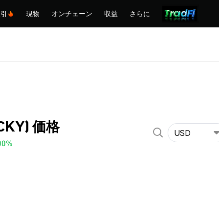
取引
現物
オンチェーン
収益
さらに
ACKY) 価格
USD
00%