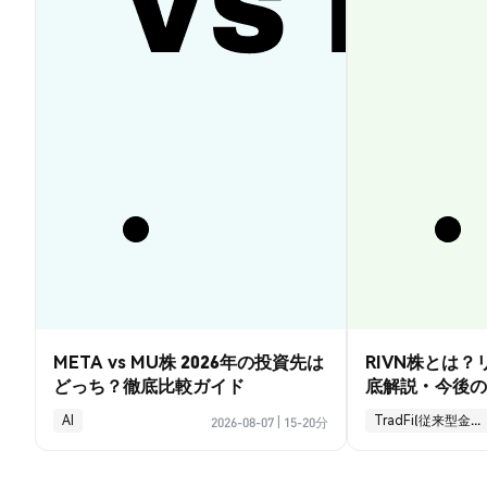
META vs MU株 2026年の投資先は
RIVN株とは
どっち？徹底比較ガイド
底解説・今後の
AI
TradFi(従来型金融)
2026-08-07
|
15-20分