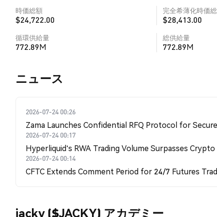
時価総額
完全希薄化時価総
$24,722.00
$28,413.00
循環供給量
総供給量
772.89M
772.89M
​​ニュース​​
2026-07-24 00:26
Zama Launches Confidential RFQ Protocol for Secure 
2026-07-24 00:17
Hyperliquid's RWA Trading Volume Surpasses Crypto
2026-07-24 00:14
CFTC Extends Comment Period for 24/7 Futures Trad
jacky ($JACKY) アカデミー