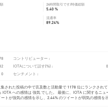
額
24時間取引です/時価総額
5.40 %
流通率
89.24%
78
コントリビューター :
82
IOTAについて話す(%) :
0
センチメント :
、収集された投稿の中で言及数と活動量で 1178 位にランクされ
OTA への感情は 強気 でした。 最後に、IOTA に関するニュ
% のツイートが強気の感情を示し、2.44% のツイートが弱気の感情を
した。 これらの感情分析は 82 件のツイートに基づいています。