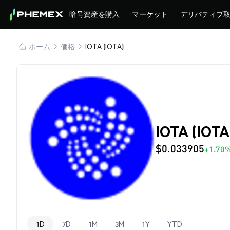
暗号資産を購入
マーケット
デリバティブ
ホーム
価格
IOTA (IOTA)
IOTA (IOT
$0.033905
+1.70
1D
7D
1M
3M
1Y
YTD