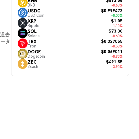
$593.06
BNB
BNB
-0.60%
$0.999472
USDC
USD Coin
+0.00%
$1.05
XRP
Ripple
-1.10%
$73.30
SOL
は過去
Solana
-0.60%
データ
$0.327055
TRX
Tron
-0.50%
$0.069011
DOGE
Dogecoin
-0.90%
$491.55
ZEC
Zcash
-3.90%