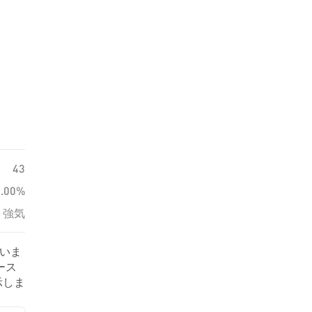
43
0.00%
強気
ていま
ース
示しま