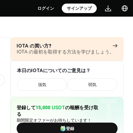
ログイン
サインアップ
IOTA の買い方?
IOTA の最初を取得する方法を学びましょう。
本日のIOTAについてのご意見は？
強気
弱気
登録して
15,000 USDT
の報酬を受け取
る
期間限定オファーがお待ちしています！
登録