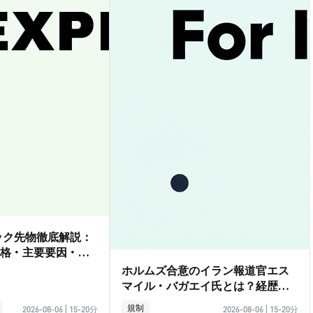
ダック先物徹底解説：
格・主要要因・取
ホルムズ合意のイラン報道官エス
マイル・バガエイ氏とは？経歴ガ
イド
規制
2026-08-06
|
15-20分
2026-08-06
|
15-20分