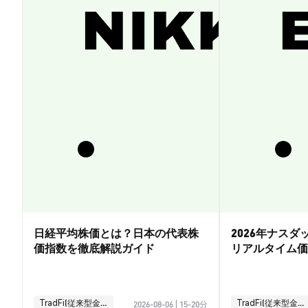
日経平均株価とは？日本の代表株
2026年ナス
価指数を徹底解説ガイド
リアルタイム価
引ガイド
TradFi(従来型金融)
TradFi(従来型金融)
2026-08-06
|
15-20分