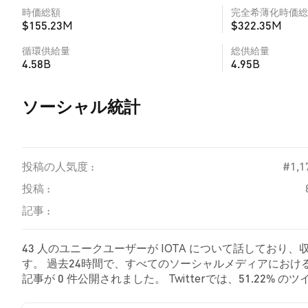
時価総額
完全希薄化時価総
$155.23M
$322.35M
循環供給量
総供給量
4.58B
4.95B
ソーシャル統計
投稿の人気度 :
#1,1
投稿 :
記事 :
43 人のユニークユーザーが IOTA について話しており
す。 過去24時間で、すべてのソーシャルメディアにおける I
記事が 0 件公開されました。 Twitterでは、51.22
した。 46.34% のツイートは IOTA に対して中立的で