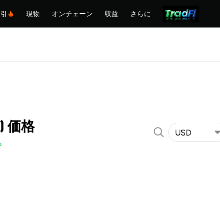
取引
現物
オンチェーン
収益
さらに
A) 価格
USD
%