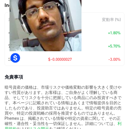
Indian Call Center (ICC) の価格変動
期間
金額変動
変動率 (%)
今日
+
$0.00000016
+1.80%
7日
+
$0.00000047
+5.70%
30日
$-0.00000027
-3.00%
免責事項
暗号資産の価格は、市場リスクや価格変動の影響を大きく受けや
すい性質があります。お客様は、ご自身がよく理解している商
品、そしてリスクを十分に把握している商品にのみ投資すべきで
す。本ページに記載されている情報はあくまで情報提供を目的と
したものであり、投資助言ではありません。特定の暗号資産の売
買や、特定の投資戦略の採用を推奨するものではありません。
Phemex は、掲載されている情報や特定の資産に関して、その正
確性・適合性・妥当性を一切保証しません。詳細については、
利
用規約
および
リスク開示
をご確認ください。