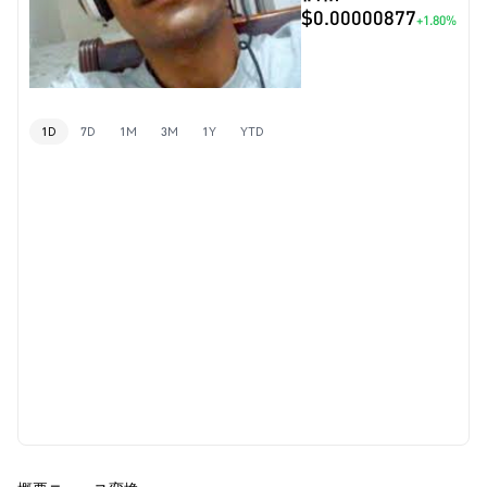
$0.00000877
+1.80%
1D
7D
1M
3M
1Y
YTD