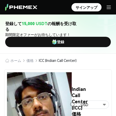
サインアップ
登録して
15,000 USDT
の報酬を受け取
る
期間限定オファーがお待ちしています！
登録
ホーム
価格
ICC (Indian Call Center)
Indian
Call
Center
USD
(ICC)
価格