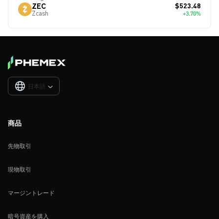
$523.48
ZEC
Zcash
+3.70%
日本語

商品
先物取引
現物取引
マージントレード
暗号資産を購入