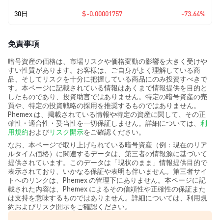
30日
$-0.00001757
-73.64%
免責事項
暗号資産の価格は、市場リスクや価格変動の影響を大きく受けや
すい性質があります。お客様は、ご自身がよく理解している商
品、そしてリスクを十分に把握している商品にのみ投資すべきで
す。本ページに記載されている情報はあくまで情報提供を目的と
したものであり、投資助言ではありません。特定の暗号資産の売
買や、特定の投資戦略の採用を推奨するものではありません。
Phemex は、掲載されている情報や特定の資産に関して、その正
確性・適合性・妥当性を一切保証しません。詳細については、
利
用規約
および
リスク開示
をご確認ください。
なお、本ページで取り上げられている暗号資産（例：現在のリア
ルタイム価格）に関連するデータは、第三者の情報源に基づいて
提供されています。このデータは「現状のまま」情報提供目的で
表示されており、いかなる保証や表明も伴いません。第三者サイ
トへのリンクは、Phemex の管理下にありません。本ページに記
載された内容は、Phemex によるその信頼性や正確性の保証また
は支持を意味するものではありません。詳細については、利用規
約およびリスク開示をご確認ください。