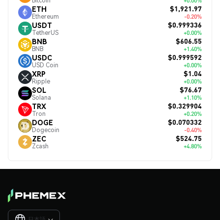
Bitcoin
+0.00%
$1,921.97
ETH
Ethereum
-0.20%
$0.999336
USDT
TetherUS
+0.00%
$606.55
BNB
BNB
+1.40%
$0.999592
USDC
USD Coin
+0.00%
$1.04
XRP
Ripple
+0.00%
$76.67
SOL
Solana
+1.10%
$0.329904
TRX
Tron
+0.20%
$0.070332
DOGE
Dogecoin
-0.40%
$524.75
ZEC
Zcash
+4.80%
日本語
