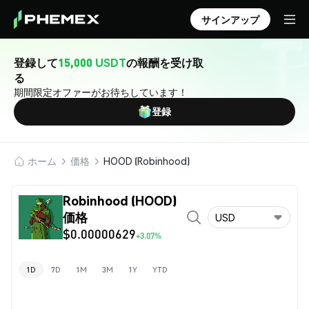
サインアップ
登録して
15,000 USDT
の報酬を受け取
る
期間限定オファーがお待ちしています！
登録
ホーム
価格
HOOD (Robinhood)
Robinhood (HOOD)
価格
USD
$0.00000629
+3.07%
1D
7D
1M
3M
1Y
YTD