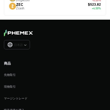
Dogecoin
-0.20%
$523.82
ZEC
Zcash
+4.50%
日本語

商品
先物取引
現物取引
マージントレード