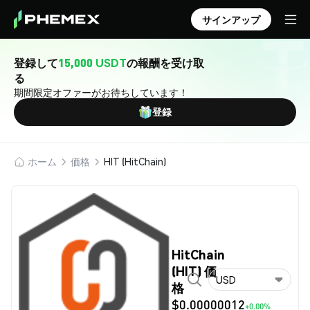
サインアップ
登録して
15,000 USDT
の報酬を受け取
る
期間限定オファーがお待ちしています！
登録
ホーム
価格
HIT (HitChain)
HitChain
(HIT) 価
USD
格
$0.00000012
+0.00%