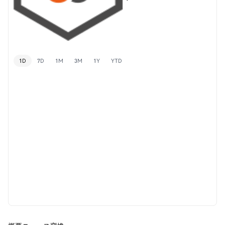
1D
7D
1M
3M
1Y
YTD