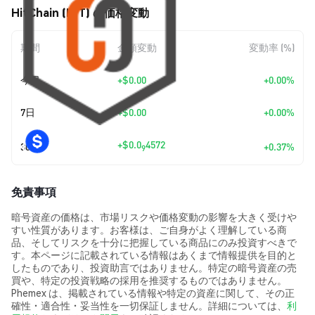
HitChain (HIT) の価格変動
期間
金額変動
変動率 (%)
今日
+
$0.00
+0.00%
7日
+
$0.00
+0.00%
+
$0.0
4572
30日
+0.37%
9
免責事項
暗号資産の価格は、市場リスクや価格変動の影響を大きく受けや
すい性質があります。お客様は、ご自身がよく理解している商
品、そしてリスクを十分に把握している商品にのみ投資すべきで
す。本ページに記載されている情報はあくまで情報提供を目的と
したものであり、投資助言ではありません。特定の暗号資産の売
買や、特定の投資戦略の採用を推奨するものではありません。
Phemex は、掲載されている情報や特定の資産に関して、その正
確性・適合性・妥当性を一切保証しません。詳細については、
利