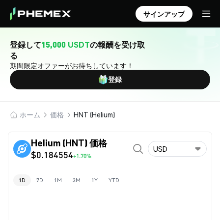
サインアップ
登録して
15,000 USDT
の報酬を受け取
る
期間限定オファーがお待ちしています！
登録
ホーム
価格
HNT (Helium)
Helium (HNT) 価格
USD
$0.184554
+1.70%
1D
7D
1M
3M
1Y
YTD