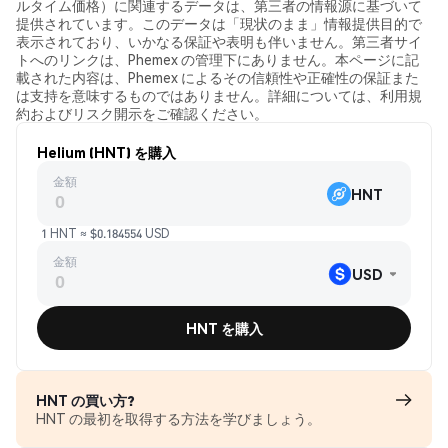
ルタイム価格）に関連するデータは、第三者の情報源に基づいて
提供されています。このデータは「現状のまま」情報提供目的で
表示されており、いかなる保証や表明も伴いません。第三者サイ
トへのリンクは、Phemex の管理下にありません。本ページに記
載された内容は、Phemex によるその信頼性や正確性の保証また
は支持を意味するものではありません。詳細については、利用規
約およびリスク開示をご確認ください。
Helium (HNT) を購入
金額
HNT
1 HNT ≈ $0.184554 USD
金額
USD
HNT を購入
HNT の買い方?
HNT の最初を取得する方法を学びましょう。