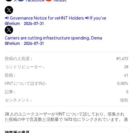
📢 Governance Notice for veHNT Holders 📢 If you've
@helium · 2026-07-31
Carriers are cutting infrastructure spending. Dema
@helium · 2026-07-31
投稿の人気度 :
#1,672
コントリビューター :
28
投稿 :
41
HNTについて話す(%) :
0.00%
記事 :
0
センチメント :
強気
28 人のユニークユーザーが HNT について話しており、収集され
た投稿の中で言及数と活動量で 1672 位にランクされています。 過
去24時間で、すべてのソーシャルメディアにおける HNT への感情
は 強気 でした。 最後に、HNT に関するニュース記事が 0 件公開
強気派の意見