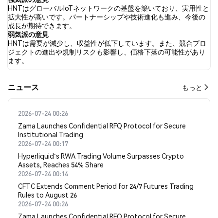
されました。 Twitterでは、34.15% のツイートが強気の感情を示
HNTはグローバルIoTネットワークの基盤を築いており、実用性と
し、14.63% のツイートが弱気の感情を示しました。 51.22% のツ
拡大性が高いです。パートナーシップや技術進化も進み、今後の
イートは HNT に対して中立的でした。 これらの感情分析は 41 件
成長が期待できます。
のツイートに基づいています。
弱気派の意見
HNTは需要が減少し、収益性が低下しています。また、競合プロ
ジェクトの進出や規制リスクも影響し、価格下落の可能性があり
ます。
​​ニュース​​
もっと
2026-07-24 00:26
Zama Launches Confidential RFQ Protocol for Secure
Institutional Trading
2026-07-24 00:17
Hyperliquid's RWA Trading Volume Surpasses Crypto
Assets, Reaches 54% Share
2026-07-24 00:14
CFTC Extends Comment Period for 24/7 Futures Trading
Rules to August 26
2026-07-24 00:26
Zama Launches Confidential RFQ Protocol for Secure