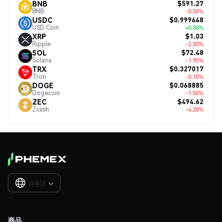
$591.27
BNB
BNB
-0.50%
$0.999648
USDC
USD Coin
+0.00%
$1.03
XRP
Ripple
-2.50%
$72.48
SOL
Solana
-1.90%
$0.327017
TRX
Tron
-0.10%
$0.068885
DOGE
Dogecoin
-1.50%
$494.62
ZEC
Zcash
-4.20%
日本語

商品