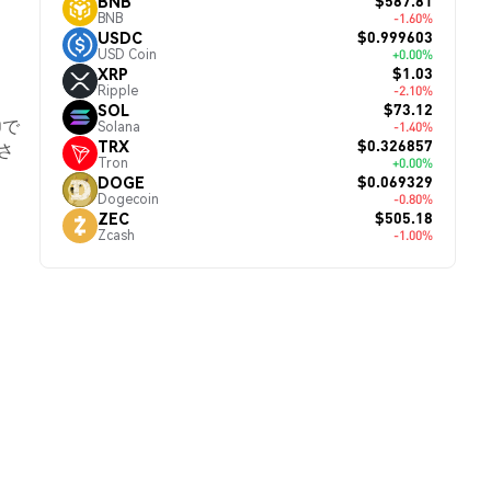
$587.81
BNB
BNB
-1.60%
$0.999603
USDC
USD Coin
+0.00%
$1.03
XRP
Ripple
-2.10%
$73.12
SOL
0で
Solana
-1.40%
$0.326857
TRX
さ
Tron
+0.00%
$0.069329
DOGE
Dogecoin
-0.80%
$505.18
ZEC
Zcash
-1.00%