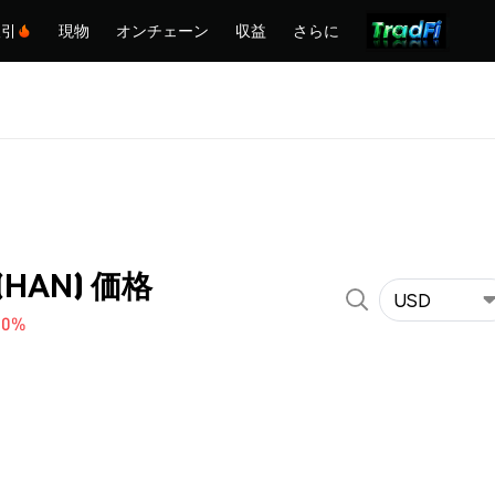
取引
現物
オンチェーン
収益
さらに
 (HAN) 価格
USD
80%