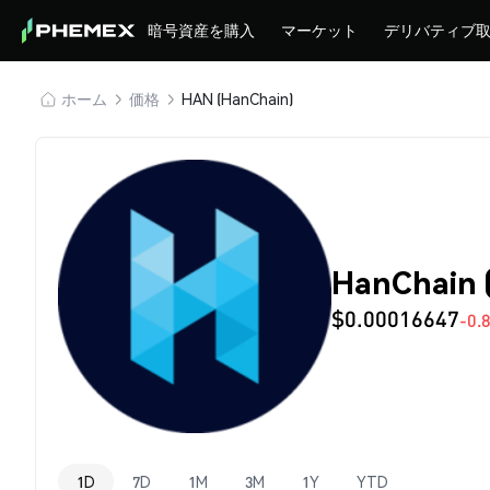
暗号資産を購入
マーケット
デリバティブ
ホーム
価格
HAN (HanChain)
HanChain
$0.00016647
-0.
1D
7D
1M
3M
1Y
YTD