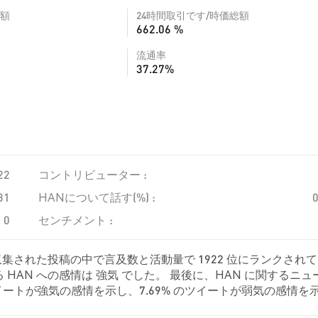
額
24時間取引です/時価総額
662.06 %
流通率
37.27%
22
コントリビューター :
31
HANについて話す(%) :
0
センチメント :
収集された投稿の中で言及数と活動量で 1922 位にランクされ
HAN への感情は 強気 でした。 最後に、HAN に関するニュ
% のツイートが強気の感情を示し、7.69% のツイートが弱気の感情を
した。 これらの感情分析は 26 件のツイートに基づいています。