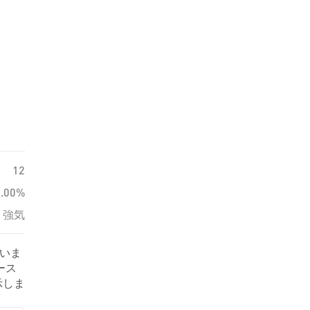
12
0.00%
強気
ていま
ース
示しま