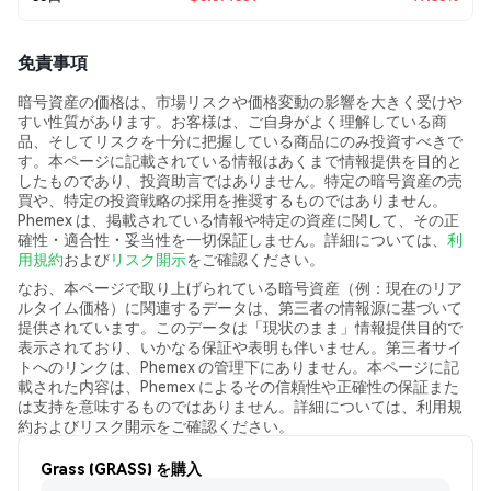
免責事項
暗号資産の価格は、市場リスクや価格変動の影響を大きく受けや
すい性質があります。お客様は、ご自身がよく理解している商
品、そしてリスクを十分に把握している商品にのみ投資すべきで
す。本ページに記載されている情報はあくまで情報提供を目的と
したものであり、投資助言ではありません。特定の暗号資産の売
買や、特定の投資戦略の採用を推奨するものではありません。
Phemex は、掲載されている情報や特定の資産に関して、その正
確性・適合性・妥当性を一切保証しません。詳細については、
利
用規約
および
リスク開示
をご確認ください。
なお、本ページで取り上げられている暗号資産（例：現在のリア
ルタイム価格）に関連するデータは、第三者の情報源に基づいて
提供されています。このデータは「現状のまま」情報提供目的で
表示されており、いかなる保証や表明も伴いません。第三者サイ
トへのリンクは、Phemex の管理下にありません。本ページに記
載された内容は、Phemex によるその信頼性や正確性の保証また
は支持を意味するものではありません。詳細については、利用規
約およびリスク開示をご確認ください。
Grass (GRASS) を購入