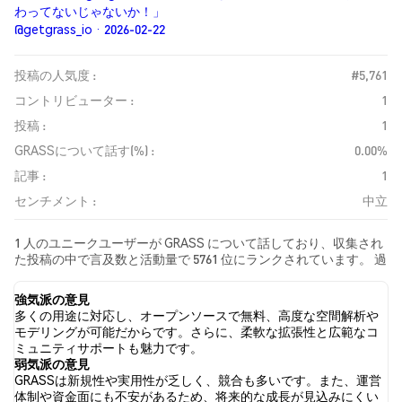
わってないじゃないか！」
@getgrass_io · 2026-02-22
投稿の人気度 :
#5,761
コントリビューター :
1
投稿 :
1
GRASSについて話す(%) :
0.00%
記事 :
1
センチメント :
中立
1 人のユニークユーザーが GRASS について話しており、収集され
た投稿の中で言及数と活動量で 5761 位にランクされています。 過
去24時間で、すべてのソーシャルメディアにおける GRASS への感
情は 中立 でした。 最後に、GRASS に関するニュース記事が 1 件
強気派の意見
公開されました。 Twitterでは、NaN% のツイートが強気の感情
多くの用途に対応し、オープンソースで無料、高度な空間解析や
を示し、NaN% のツイートが弱気の感情を示しました。 NaN% の
モデリングが可能だからです。さらに、柔軟な拡張性と広範なコ
ツイートは GRASS に対して中立的でした。 これらの感情分析は 0
ミュニティサポートも魅力です。
件のツイートに基づいています。
弱気派の意見
GRASSは新規性や実用性が乏しく、競合も多いです。また、運営
体制や資金面にも不安があるため、将来的な成長が見込みにくい