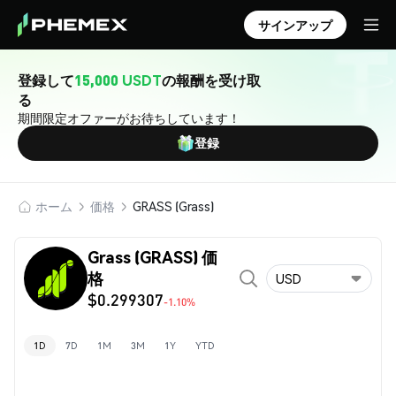
サインアップ
登録して
15,000 USDT
の報酬を受け取
る
期間限定オファーがお待ちしています！
登録
ホーム
価格
GRASS (Grass)
Grass (GRASS) 価
格
USD
$0.299307
-1.10%
1D
7D
1M
3M
1Y
YTD