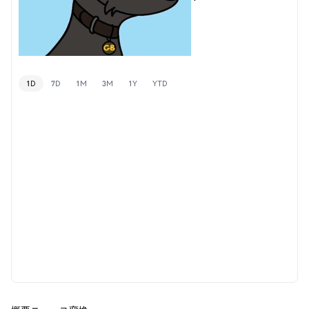
1D
7D
1M
3M
1Y
YTD