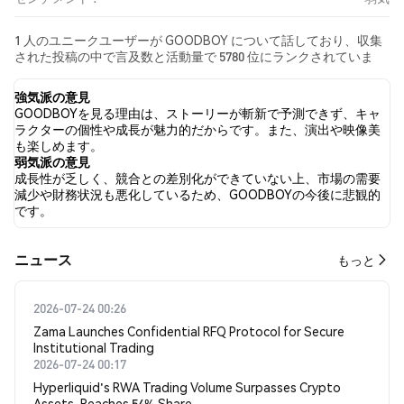
1 人のユニークユーザーが GOODBOY について話しており、収集
された投稿の中で言及数と活動量で 5780 位にランクされていま
す。 過去24時間で、すべてのソーシャルメディアにおける
GOODBOY への感情は 弱気 でした。 最後に、GOODBOY に関す
強気派の意見
るニュース記事が 0 件公開されました。 Twitterでは、0.00% のツ
GOODBOYを見る理由は、ストーリーが斬新で予測できず、キャ
イートが強気の感情を示し、0.00% のツイートが弱気の感情を示
ラクターの個性や成長が魅力的だからです。また、演出や映像美
しました。 100.00% のツイートは GOODBOY に対して中立的でし
も楽しめます。
た。 これらの感情分析は 1 件のツイートに基づいています。
弱気派の意見
成長性が乏しく、競合との差別化ができていない上、市場の需要
減少や財務状況も悪化しているため、GOODBOYの今後に悲観的
です。
​​ニュース​​
もっと
2026-07-24 00:26
Zama Launches Confidential RFQ Protocol for Secure
Institutional Trading
2026-07-24 00:17
Hyperliquid's RWA Trading Volume Surpasses Crypto
Assets, Reaches 54% Share