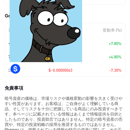
GoodBoy (GOODBOY) の価格変動
期間
金額変動
変動率 (%)
今日
+
$0.00000039
+7.80%
7日
+
$0.00000025
+4.80%
30日
$-0.00000043
-7.30%
免責事項
暗号資産の価格は、市場リスクや価格変動の影響を大きく受けや
すい性質があります。お客様は、ご自身がよく理解している商
品、そしてリスクを十分に把握している商品にのみ投資すべきで
す。本ページに記載されている情報はあくまで情報提供を目的と
したものであり、投資助言ではありません。特定の暗号資産の売
買や、特定の投資戦略の採用を推奨するものではありません。
Phemex は、掲載されている情報や特定の資産に関して、その正