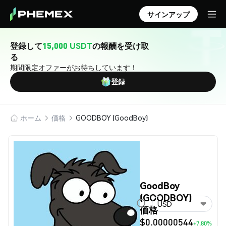
サインアップ
登録して
15,000 USDT
の報酬を受け取
る
期間限定オファーがお待ちしています！
登録
ホーム
価格
GOODBOY (GoodBoy)
GoodBoy
(GOODBOY)
USD
価格
$0.00000544
+7.80%