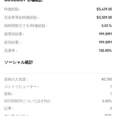
時価総額
$5,439.00
完全希薄化時価総額
$5,509.00
24時間取引です/時価総額
0.03 %
循環供給量
999.89M
総供給量
999.89M
流通率
100.00%
ソーシャル統計
投稿の人気度 :
#5,780
コントリビューター :
1
投稿 :
1
GOODBOYについて話す(%) :
0.00%
記事 :
0
センチメント :
弱気