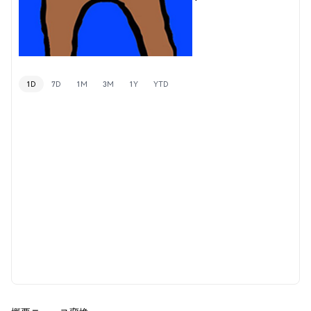
1D
7D
1M
3M
1Y
YTD