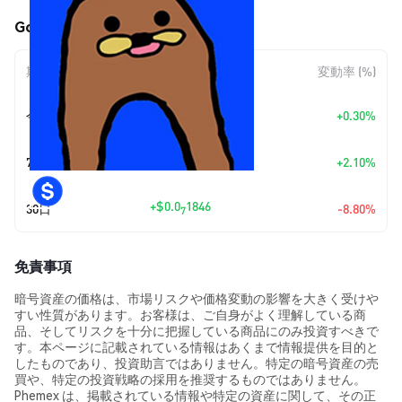
Gondola (GONDOLA) の価格変動
期間
金額変動
変動率 (%)
+
$0.0
5723
今日
+0.30%
9
+
$0.0
3936
7日
+2.10%
8
+
$0.0
1846
30日
-8.80%
7
免責事項
暗号資産の価格は、市場リスクや価格変動の影響を大きく受けや
すい性質があります。お客様は、ご自身がよく理解している商
品、そしてリスクを十分に把握している商品にのみ投資すべきで
す。本ページに記載されている情報はあくまで情報提供を目的と
したものであり、投資助言ではありません。特定の暗号資産の売
買や、特定の投資戦略の採用を推奨するものではありません。
Phemex は、掲載されている情報や特定の資産に関して、その正