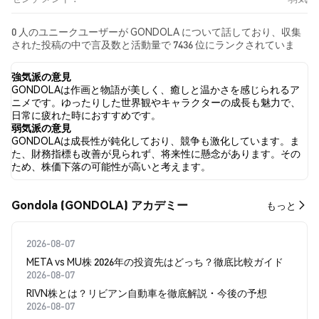
0 人のユニークユーザーが GONDOLA について話しており、収集
された投稿の中で言及数と活動量で 7436 位にランクされていま
す。 過去24時間で、すべてのソーシャルメディアにおける
GONDOLA への感情は 弱気 でした。 最後に、GONDOLA に関す
強気派の意見
るニュース記事が 0 件公開されました。 Twitterでは、NaN% の
GONDOLAは作画と物語が美しく、癒しと温かさを感じられるア
ツイートが強気の感情を示し、NaN% のツイートが弱気の感情を
ニメです。ゆったりした世界観やキャラクターの成長も魅力で、
示しました。 NaN% のツイートは GONDOLA に対して中立的でし
日常に疲れた時におすすめです。
た。 これらの感情分析は 0 件のツイートに基づいています。
弱気派の意見
GONDOLAは成長性が鈍化しており、競争も激化しています。ま
た、財務指標も改善が見られず、将来性に懸念があります。その
ため、株価下落の可能性が高いと考えます。
Gondola (GONDOLA) アカデミー
もっと
2026-08-07
META vs MU株 2026年の投資先はどっち？徹底比較ガイド
2026-08-07
RIVN株とは？リビアン自動車を徹底解説・今後の予想
2026-08-07