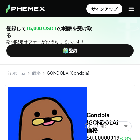
サインアップ
登録して
15,000 USDT
の報酬を受け取
る
期間限定オファーがお待ちしています！
登録
ホーム
価格
GONDOLA (Gondola)
Gondola
(GONDOLA)
USD
価格
$0.00000019
+0.30%