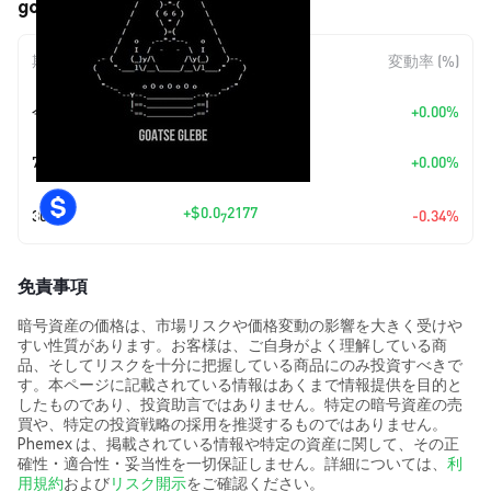
goatseglebe (GLEBE) の価格変動
期間
金額変動
変動率 (%)
今日
+
$0.00
+0.00%
7日
+
$0.00
+0.00%
+
$0.0
2177
30日
-0.34%
7
免責事項
暗号資産の価格は、市場リスクや価格変動の影響を大きく受けや
すい性質があります。お客様は、ご自身がよく理解している商
品、そしてリスクを十分に把握している商品にのみ投資すべきで
す。本ページに記載されている情報はあくまで情報提供を目的と
したものであり、投資助言ではありません。特定の暗号資産の売
買や、特定の投資戦略の採用を推奨するものではありません。
Phemex は、掲載されている情報や特定の資産に関して、その正
確性・適合性・妥当性を一切保証しません。詳細については、
利
用規約
および
リスク開示
をご確認ください。