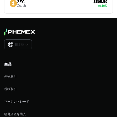
$505.50
ZEC
Zcash
+0.10%
日本語

商品
先物取引
現物取引
マージントレード
暗号資産を購入