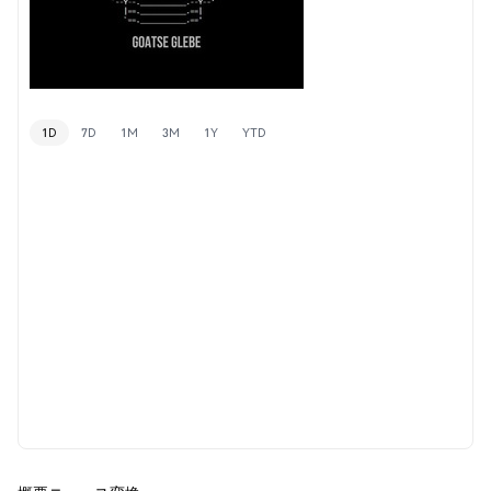
1D
7D
1M
3M
1Y
YTD