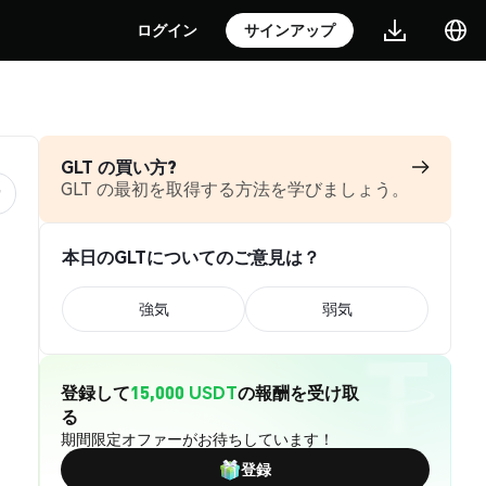
ログイン
サインアップ
GLT の買い方?
GLT の最初を取得する方法を学びましょう。
本日のGLTについてのご意見は？
強気
弱気
登録して
15,000 USDT
の報酬を受け取
る
期間限定オファーがお待ちしています！
登録