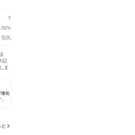
7
0.00%
強気
ま
ス記
示しま
が激化
す。
っと