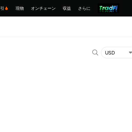
取引
現物
オンチェーン
収益
さらに
USD