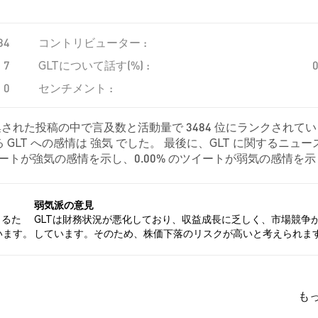
84
コントリビューター :
7
GLTについて話す(%) :
0
センチメント :
集された投稿の中で言及数と活動量で 3484 位にランクされてい
GLT への感情は 強気 でした。 最後に、GLT に関するニュー
 のツイートが強気の感情を示し、0.00% のツイートが弱気の感情を
た。 これらの感情分析は 24 件のツイートに基づいています。
弱気派の意見
きるた
GLTは財務状況が悪化しており、収益成長に乏しく、市場競争
います。
しています。そのため、株価下落のリスクが高いと考えられま
も