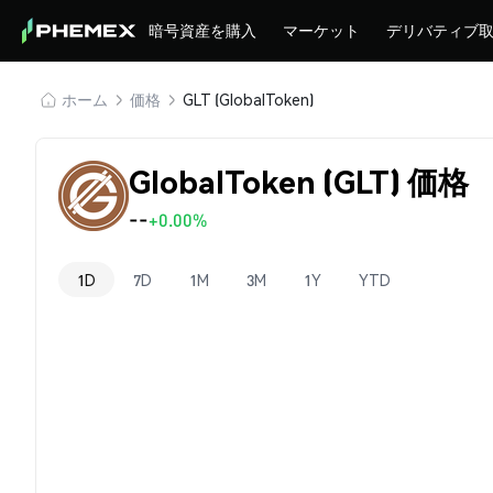
暗号資産を購入
マーケット
デリバティブ
ホーム
価格
GLT (GlobalToken)
GlobalToken (GLT) 価格
--
+0.00%
1D
7D
1M
3M
1Y
YTD