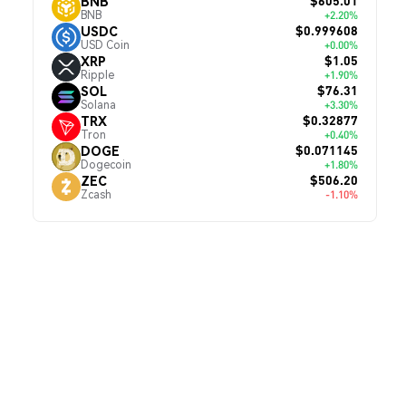
$605.01
BNB
BNB
+2.20%
$0.999608
USDC
USD Coin
+0.00%
$1.05
XRP
Ripple
+1.90%
$76.31
SOL
Solana
+3.30%
$0.32877
TRX
Tron
+0.40%
$0.071145
DOGE
Dogecoin
+1.80%
$506.20
ZEC
Zcash
-1.10%