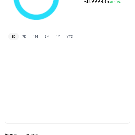
$0.999835
+0.10%
1D
7D
1M
3M
1Y
YTD