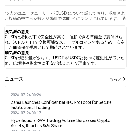
15 人のユニークユーザーが GUSD について話しており、収集され
た投稿の中で言及数と活動量で 2301 位にランクされています。 過
去24時間で、すべてのソーシャルメディアにおける GUSD への感
情は 強気 でした。 最後に、GUSD に関するニュース記事が 0 件公
強気派の意見
開されました。 Twitterでは、38.10% のツイートが強気の感情を
GUSDは規制の下で安全性が高く、信頼できる準備金で裏付けら
示し、4.76% のツイートが弱気の感情を示しました。 57.14% のツ
れ、米ドルと1:1で交換可能なステーブルコインであるため、安定
イートは GUSD に対して中立的でした。 これらの感情分析は 21
した価値保存手段として期待されています。
件のツイートに基づいています。
弱気派の意見
GUSDは取引量が少なく、USDTやUSDCと比べて流動性が低いた
め、信頼性や将来性に不安が残ることが理由です。
​​ニュース​​
もっと
2026-07-24 00:26
Zama Launches Confidential RFQ Protocol for Secure
Institutional Trading
2026-07-24 00:17
Hyperliquid's RWA Trading Volume Surpasses Crypto
Assets, Reaches 54% Share
2026-07-24 00:14