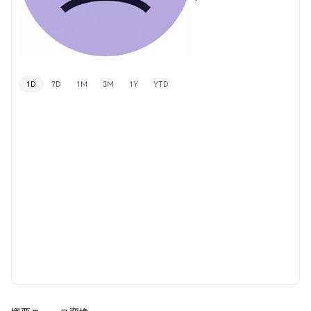
1D
7D
1M
3M
1Y
YTD