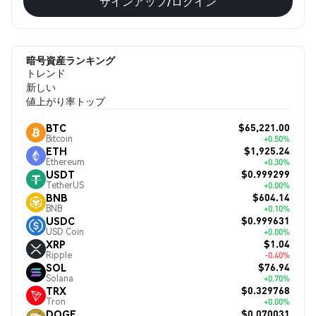
サインアップ/ログイン
暗号資産ランキング
トレンド
新しい
値上がり率トップ
$65,221.00
BTC
Bitcoin
+0.50%
$1,925.24
ETH
Ethereum
+0.30%
$0.999299
USDT
TetherUS
+0.00%
$604.14
BNB
BNB
+0.10%
$0.999631
USDC
USD Coin
+0.00%
$1.04
XRP
Ripple
-0.40%
$76.94
SOL
Solana
+0.70%
$0.329768
TRX
Tron
+0.00%
$0.070031
DOGE