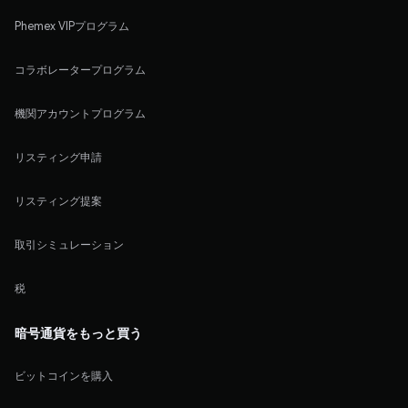
Phemex VIPプログラム
コラボレータープログラム
機関アカウントプログラム
リスティング申請
リスティング提案
取引シミュレーション
税
暗号通貨をもっと買う
ビットコインを購入