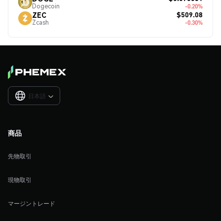
Dogecoin
-0.20%
$509.08
ZEC
Zcash
-0.30%
日本語

商品
先物取引
現物取引
マージントレード