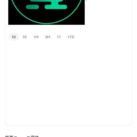
1D
7D
1M
3M
1Y
YTD