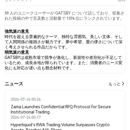
59 人のユニークユーザーが GATSBY について話しており、収集さ
れた投稿の中で言及数と活動量で 1374 位にランクされています。
過去24時間で、すべてのソーシャルメディアにおける GATSBY へ
の感情は 強気 でした。 最後に、GATSBY に関するニュース記事が
強気派の意見
0 件公開されました。 Twitterでは、29.47% のツイートが強気の
時代を超える普遍的なテーマ、独特な雰囲気、美しい文体、そし
感情を示し、16.43% のツイートが弱気の感情を示しました。
て人間関係の複雑さが魅力です。夢や希望、愛の儚さについて深
54.11% のツイートは GATSBY に対して中立的でした。 これらの
く考えさせられる作品だからです。
感情分析は 207 件のツイートに基づいています。
弱気派の意見
GATSBYは成熟市場で競争が激化し、新規性や差別化が不足して
いるため、成長余地が限られています。また、消費者のニーズ変
化にも対応が遅い点も懸念材料です。
​​ニュース​​
もっと
2026-07-24 00:26
Zama Launches Confidential RFQ Protocol for Secure
Institutional Trading
2026-07-24 00:17
Hyperliquid's RWA Trading Volume Surpasses Crypto
Assets, Reaches 54% Share