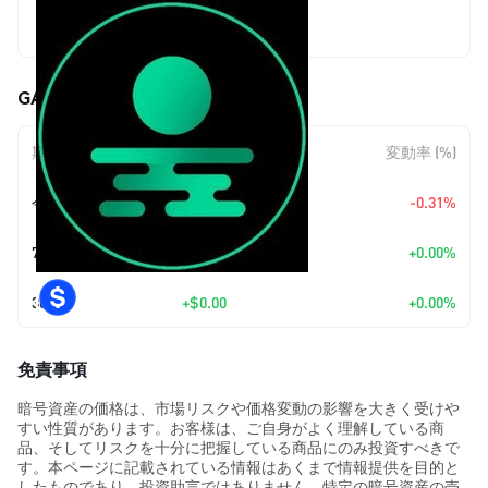
$0.00037421
GATSBY (GATSBY) の価格変動
期間
金額変動
変動率 (%)
今日
$-0.00000117
-0.31%
7日
+
$0.00
+0.00%
30日
+
$0.00
+0.00%
免責事項
暗号資産の価格は、市場リスクや価格変動の影響を大きく受けや
すい性質があります。お客様は、ご自身がよく理解している商
品、そしてリスクを十分に把握している商品にのみ投資すべきで
す。本ページに記載されている情報はあくまで情報提供を目的と
したものであり、投資助言ではありません。特定の暗号資産の売