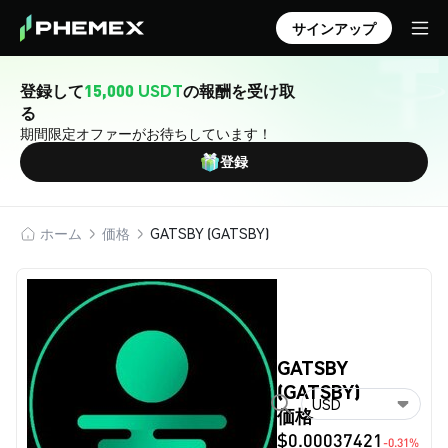
サインアップ
登録して
15,000 USDT
の報酬を受け取
る
期間限定オファーがお待ちしています！
登録
ホーム
価格
GATSBY (GATSBY)
GATSBY
(GATSBY)
USD
価格
$0.00037421
-0.31%