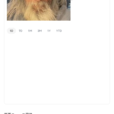
1D
7D
1M
3M
1Y
YTD