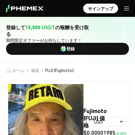
サインアップ
登録して
15,000 USDT
の報酬を受け取
る
期間限定オファーがお待ちしています！
登録
ホーム
価格
FUJI (Fujimoto)
Fujimoto
(FUJI) 価
USD
格
$0.00001985
+0.40%