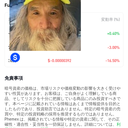
Fujimoto (FUJI) の価格変動
期間
金額変動
変動率 (%)
+
$0.0
7908
今日
+0.40%
7
7日
$-0.00000061
-3.00%
30日
$-0.00000392
-16.50%
免責事項
暗号資産の価格は、市場リスクや価格変動の影響を大きく受けや
すい性質があります。お客様は、ご自身がよく理解している商
品、そしてリスクを十分に把握している商品にのみ投資すべきで
す。本ページに記載されている情報はあくまで情報提供を目的と
したものであり、投資助言ではありません。特定の暗号資産の売
買や、特定の投資戦略の採用を推奨するものではありません。
Phemex は、掲載されている情報や特定の資産に関して、その正
確性・適合性・妥当性を一切保証しません。詳細については、
利