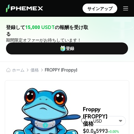
サインアップ
登録して
15,000 USDT
の報酬を受け取
る
期間限定オファーがお待ちしています！
登録
ホーム
価格
FROPPY (Froppy)
Froppy
(FROPPY)
USD
価格
$0.0
5993
+0.00%
8