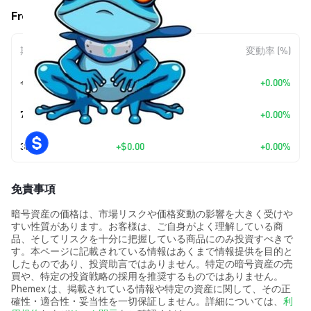
Froppy (FROPPY) の価格変動
期間
金額変動
変動率 (%)
今日
+
$0.00
+0.00%
7日
+
$0.00
+0.00%
30日
+
$0.00
+0.00%
免責事項
暗号資産の価格は、市場リスクや価格変動の影響を大きく受けや
すい性質があります。お客様は、ご自身がよく理解している商
品、そしてリスクを十分に把握している商品にのみ投資すべきで
す。本ページに記載されている情報はあくまで情報提供を目的と
したものであり、投資助言ではありません。特定の暗号資産の売
買や、特定の投資戦略の採用を推奨するものではありません。
Phemex は、掲載されている情報や特定の資産に関して、その正
確性・適合性・妥当性を一切保証しません。詳細については、
利