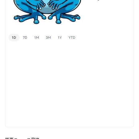
1D
7D
1M
3M
1Y
YTD