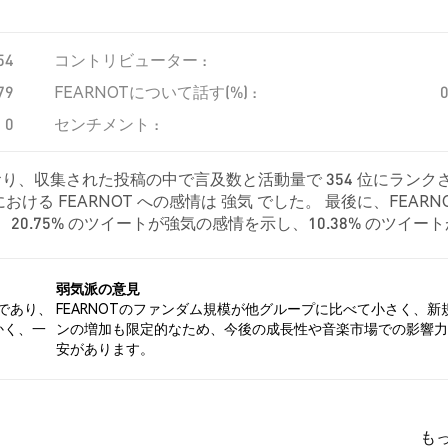
54
コントリビューター :
79
FEARNOTについて話す(%) :
0
センチメント :
ており、収集された投稿の中で言及数と活動量で 354 位にランク
る FEARNOT への感情は 強気 でした。 最後に、FEARNO
、20.75% のツイートが強気の感情を示し、10.38% のツイー
OT に対して中立的でした。 これらの感情分析は 106 件のツイー
弱気派の意見
才であり、
FEARNOTのファンダム規模が他グループに比べて小さく、新
かく、一
ンの増加も限定的なため、今後の成長性や音楽市場での影響力
安があります。
も