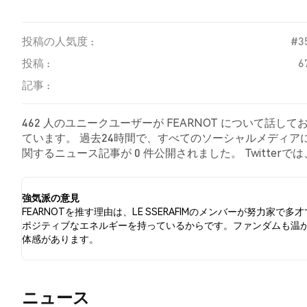
投稿の人気度 :
#3
投稿 :
6
記事 :
462 人のユニークユーザーが FEARNOT について話し
ています。 過去24時間で、すべてのソーシャルメディアにおけ
関するニュース記事が 0 件公開されました。 Twitterでは
気の感情を示しました。 68.87% のツイートは FEARN
基づいています。
強気派の意見
FEARNOTを推す理由は、LE SSERAFIMのメンバーが努力家で多
ポジティブなエネルギーを持っているからです。ファンダムも温
体感があります。
​​ニュース​​