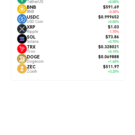
TetherUS
+0.00%
$591.69
BNB
BNB
-0.30%
$0.999652
USDC
USD Coin
+0.00%
$1.03
XRP
Ripple
-1.70%
$73.86
SOL
Solana
+0.70%
$0.328021
TRX
Tron
+0.10%
$0.069888
DOGE
Dogecoin
+1.40%
$511.97
ZEC
Zcash
+3.20%