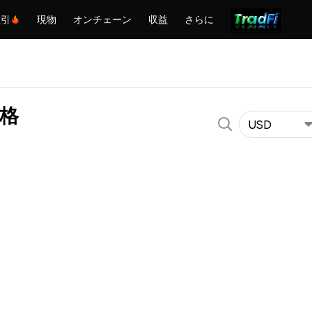
取引
現物
オンチェーン
収益
さらに
価格
USD