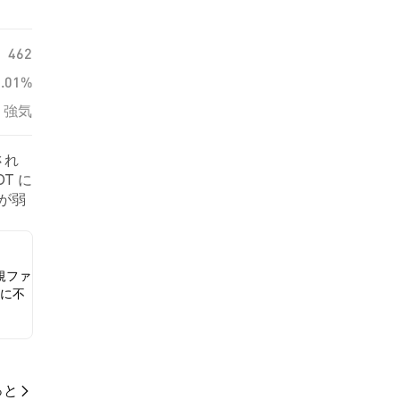
462
0.01%
強気
され
T に
トが弱
トに
規ファ
に不
っと