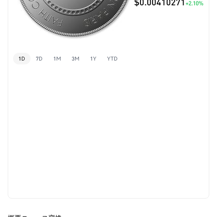
$0.00410271
+2.10%
1D
7D
1M
3M
1Y
YTD