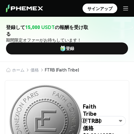
サインアップ
登録して
15,000 USDT
の報酬を受け取
る
期間限定オファーがお待ちしています！
登録
ホーム
価格
FTRB (Faith Tribe)
Faith
Tribe
(FTRB)
USD
価格