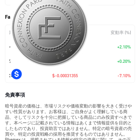
Faith Tribe (FTRB) の価格変動
期間
金額変動
変動率 (%)
今日
+
$0.00008438
+2.10%
7日
+
$0.00000819
+0.20%
30日
$-0.00031355
-7.10%
免責事項
暗号資産の価格は、市場リスクや価格変動の影響を大きく受けや
すい性質があります。お客様は、ご自身がよく理解している商
品、そしてリスクを十分に把握している商品にのみ投資すべきで
す。本ページに記載されている情報はあくまで情報提供を目的と
したものであり、投資助言ではありません。特定の暗号資産の売
買や、特定の投資戦略の採用を推奨するものではありません。
Phemex は、掲載されている情報や特定の資産に関して、その正