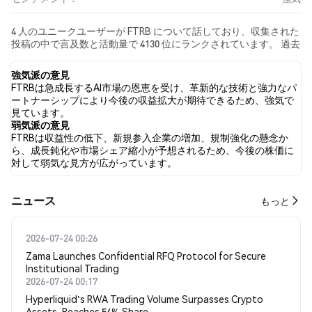
4 人のユニークユーザーが FTRB について話しており、収集された
投稿の中で言及数と活動量で 4130 位にランクされています。 過去
24時間で、すべてのソーシャルメディアにおける FTRB への感情
は 強気 でした。 最後に、FTRB に関するニュース記事が 0 件公開
強気派の意見
されました。 Twitterでは、100.00% のツイートが強気の感情を示
FTRBは急成長するAI市場の恩恵を受け、革新的な技術と強力なパ
し、0.00% のツイートが弱気の感情を示しました。 0.00% のツイ
ートナーシップにより今後の収益拡大が期待できるため、強気で
ートは FTRB に対して中立的でした。 これらの感情分析は 1 件の
見ています。
ツイートに基づいています。
弱気派の意見
FTRBは収益性の低下、新規参入企業の増加、規制強化の懸念か
ら、成長鈍化や市場シェア縮小が予想されるため、今後の株価に
対して弱気な見方が広がっています。
​​ニュース​​
もっと
2026-07-24 00:26
Zama Launches Confidential RFQ Protocol for Secure
Institutional Trading
2026-07-24 00:17
Hyperliquid's RWA Trading Volume Surpasses Crypto
Assets, Reaches 54% Share