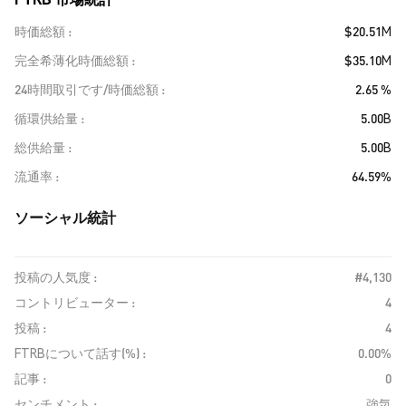
時価総額
$20.51M
完全希薄化時価総額
$35.10M
24時間取引です/時価総額
2.65 %
循環供給量
5.00B
総供給量
5.00B
流通率
64.59%
ソーシャル統計
投稿の人気度 :
#4,130
コントリビューター :
4
投稿 :
4
FTRBについて話す(%) :
0.00%
記事 :
0
センチメント :
強気