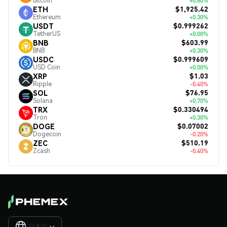
Bitcoin
+0.60%
$1,925.42
ETH
Ethereum
+0.30%
$0.999262
USDT
TetherUS
+0.00%
$603.99
BNB
BNB
+0.30%
$0.999609
USDC
USD Coin
+0.00%
$1.03
XRP
Ripple
-0.40%
$76.95
SOL
Solana
+0.70%
$0.330494
TRX
Tron
+0.30%
$0.07002
DOGE
Dogecoin
-0.20%
$510.19
ZEC
Zcash
-0.40%
日本語
