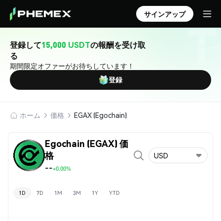
サインアップ
登録して
15,000 USDT
の報酬を受け取
る
期間限定オファーがお待ちしています！
登録
ホーム
価格
EGAX (Egochain)
Egochain (EGAX) 価
格
USD
--
+0.00%
1D
7D
1M
3M
1Y
YTD