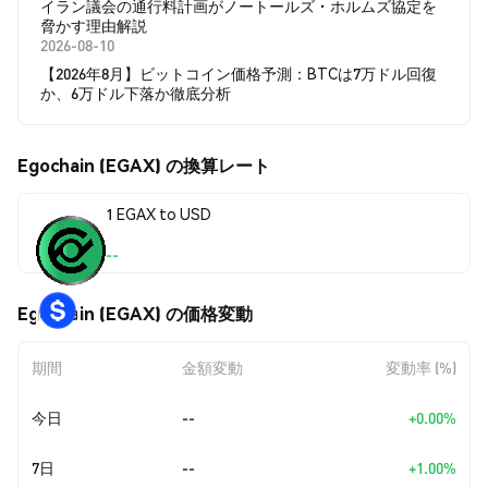
イラン議会の通行料計画がノートールズ・ホルムズ協定を
脅かす理由解説
2026-08-10
【2026年8月】ビットコイン価格予測：BTCは7万ドル回復
か、6万ドル下落か徹底分析
Egochain (EGAX) の換算レート
1 EGAX to USD
--
Egochain (EGAX) の価格変動
期間
金額変動
変動率 (%)
今日
--
+0.00%
7日
--
+1.00%