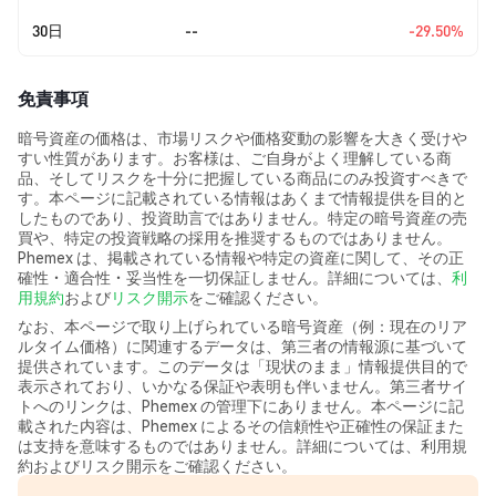
30日
--
-29.50%
免責事項
暗号資産の価格は、市場リスクや価格変動の影響を大きく受けや
すい性質があります。お客様は、ご自身がよく理解している商
品、そしてリスクを十分に把握している商品にのみ投資すべきで
す。本ページに記載されている情報はあくまで情報提供を目的と
したものであり、投資助言ではありません。特定の暗号資産の売
買や、特定の投資戦略の採用を推奨するものではありません。
Phemex は、掲載されている情報や特定の資産に関して、その正
確性・適合性・妥当性を一切保証しません。詳細については、
利
用規約
および
リスク開示
をご確認ください。
なお、本ページで取り上げられている暗号資産（例：現在のリア
ルタイム価格）に関連するデータは、第三者の情報源に基づいて
提供されています。このデータは「現状のまま」情報提供目的で
表示されており、いかなる保証や表明も伴いません。第三者サイ
トへのリンクは、Phemex の管理下にありません。本ページに記
載された内容は、Phemex によるその信頼性や正確性の保証また
は支持を意味するものではありません。詳細については、利用規
約およびリスク開示をご確認ください。