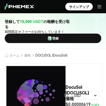
サインアップ
登録して
15,000 USDT
の報酬を受け取
る
期間限定オファーがお待ちしています！
登録
ホーム
価格
DOCUSOL (DocuSol)
DocuSol
(DOCUSOL)
USD
価格
$0.00000619
+0.00%