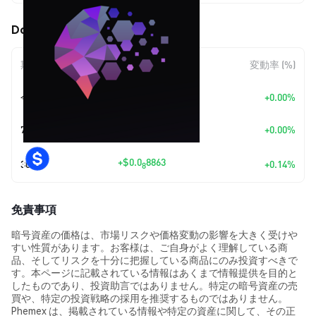
DocuSol (DOCUSOL) の価格変動
期間
金額変動
変動率 (%)
今日
+
$0.00
+0.00%
7日
+
$0.00
+0.00%
+
$0.0
8863
30日
+0.14%
8
免責事項
暗号資産の価格は、市場リスクや価格変動の影響を大きく受けや
すい性質があります。お客様は、ご自身がよく理解している商
品、そしてリスクを十分に把握している商品にのみ投資すべきで
す。本ページに記載されている情報はあくまで情報提供を目的と
したものであり、投資助言ではありません。特定の暗号資産の売
買や、特定の投資戦略の採用を推奨するものではありません。
Phemex は、掲載されている情報や特定の資産に関して、その正