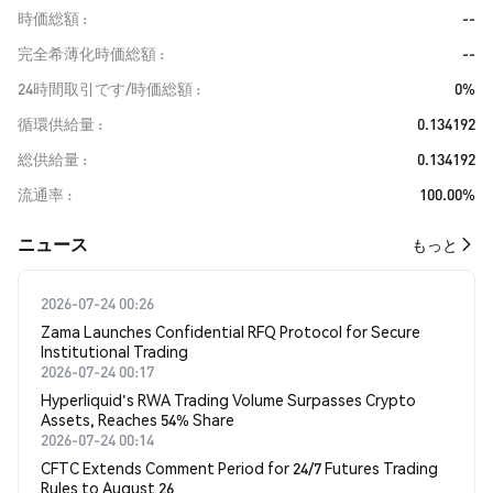
時価総額
--
完全希薄化時価総額
--
24時間取引です/時価総額
0%
循環供給量
0.134192
総供給量
0.134192
流通率
100.00%
​​ニュース​​
もっと
2026-07-24 00:26
Zama Launches Confidential RFQ Protocol for Secure
Institutional Trading
2026-07-24 00:17
Hyperliquid's RWA Trading Volume Surpasses Crypto
Assets, Reaches 54% Share
2026-07-24 00:14
CFTC Extends Comment Period for 24/7 Futures Trading
Rules to August 26