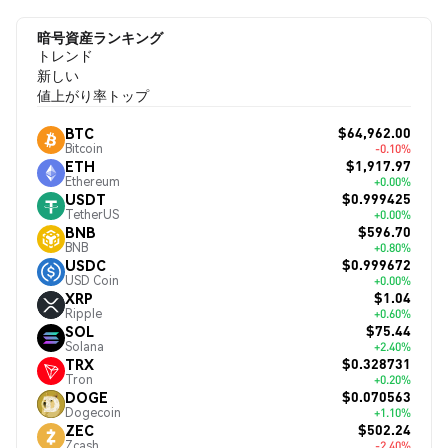
暗号資産ランキング
トレンド
新しい
値上がり率トップ
$64,962.00
BTC
Bitcoin
-0.10%
$1,917.97
ETH
Ethereum
+0.00%
$0.999425
USDT
TetherUS
+0.00%
$596.70
BNB
BNB
+0.80%
$0.999672
USDC
USD Coin
+0.00%
$1.04
XRP
Ripple
+0.60%
$75.44
SOL
Solana
+2.40%
$0.328731
TRX
Tron
+0.20%
$0.070563
DOGE
Dogecoin
+1.10%
$502.24
ZEC
Zcash
-2.40%