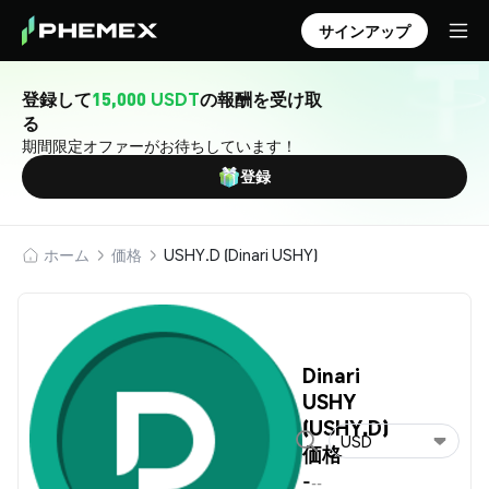
サインアップ
登録して
15,000 USDT
の報酬を受け取
る
期間限定オファーがお待ちしています！
登録
ホーム
価格
USHY.D (Dinari USHY)
Dinari
USHY
(USHY.D)
USD
価格
-
--