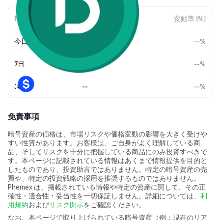
期間
金額変動
変動率 (%)
今日
--
--%
7日
--
--%
30日
--
--%
免責事項
暗号資産の価格は、市場リスクや価格変動の影響を大きく受けや
すい性質があります。お客様は、ご自身がよく理解している商
品、そしてリスクを十分に把握している商品にのみ投資すべきで
す。本ページに記載されている情報はあくまで情報提供を目的と
したものであり、投資助言ではありません。特定の暗号資産の売
買や、特定の投資戦略の採用を推奨するものではありません。
Phemex は、掲載されている情報や特定の資産に関して、その正
確性・適合性・妥当性を一切保証しません。詳細については、
利
用規約
および
リスク開示
をご確認ください。
なお、本ページで取り上げられている暗号資産（例：現在のリア