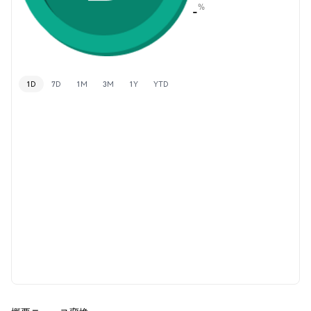
%
-
1D
7D
1M
3M
1Y
YTD