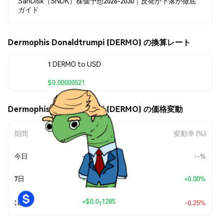
SanDisk（SNDK）株価予想2026-2030｜反発か下落か徹底
ガイド
Dermophis Donaldtrumpi (DERMO) の換算レート
1 DERMO to USD
$0.00000521
Dermophis Donaldtrumpi (DERMO) の価格変動
期間
金額変動
変動率 (%)
今日
--
--%
7日
+
$0.00
+0.00%
+
$0.0
1285
30日
-0.25%
7