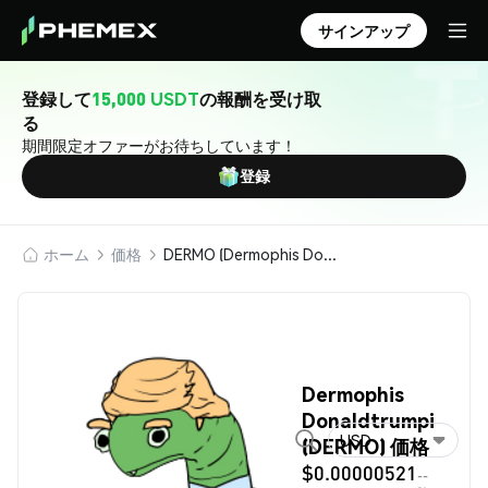
サインアップ
登録して
15,000 USDT
の報酬を受け取
る
期間限定オファーがお待ちしています！
登録
ホーム
価格
DERMO (Dermophis Donaldtrumpi)
Dermophis
Donaldtrumpi
USD
(DERMO) 価格
$0.00000521
--