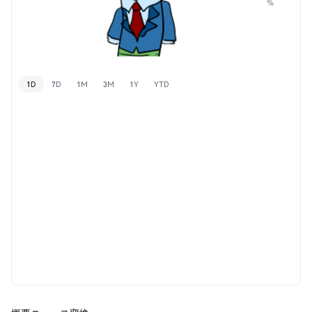
%
1D
7D
1M
3M
1Y
YTD