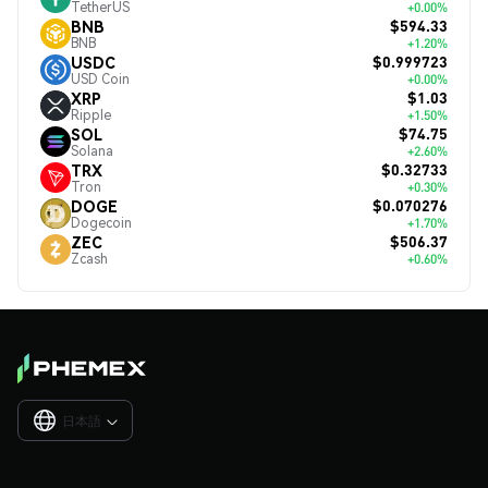
TetherUS
+0.00%
$594.33
BNB
BNB
+1.20%
$0.999723
USDC
USD Coin
+0.00%
$1.03
XRP
Ripple
+1.50%
$74.75
SOL
Solana
+2.60%
$0.32733
TRX
Tron
+0.30%
$0.070276
DOGE
Dogecoin
+1.70%
$506.37
ZEC
Zcash
+0.60%
日本語
