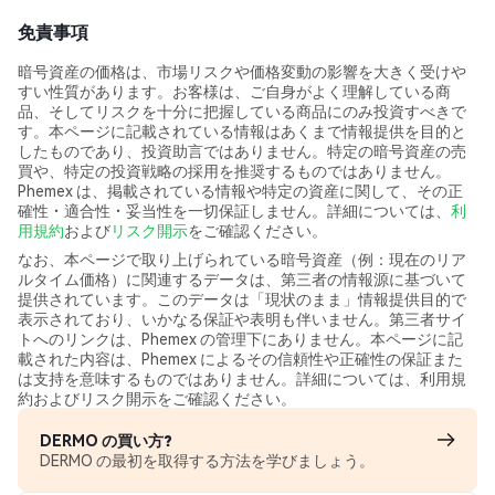
免責事項
暗号資産の価格は、市場リスクや価格変動の影響を大きく受けや
すい性質があります。お客様は、ご自身がよく理解している商
品、そしてリスクを十分に把握している商品にのみ投資すべきで
す。本ページに記載されている情報はあくまで情報提供を目的と
したものであり、投資助言ではありません。特定の暗号資産の売
買や、特定の投資戦略の採用を推奨するものではありません。
Phemex は、掲載されている情報や特定の資産に関して、その正
確性・適合性・妥当性を一切保証しません。詳細については、
利
用規約
および
リスク開示
をご確認ください。
なお、本ページで取り上げられている暗号資産（例：現在のリア
ルタイム価格）に関連するデータは、第三者の情報源に基づいて
提供されています。このデータは「現状のまま」情報提供目的で
表示されており、いかなる保証や表明も伴いません。第三者サイ
トへのリンクは、Phemex の管理下にありません。本ページに記
載された内容は、Phemex によるその信頼性や正確性の保証また
は支持を意味するものではありません。詳細については、利用規
約およびリスク開示をご確認ください。
DERMO の買い方?
DERMO の最初を取得する方法を学びましょう。