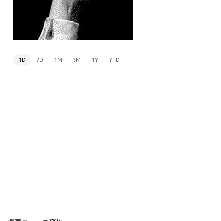
1D
7D
1M
3M
1Y
YTD