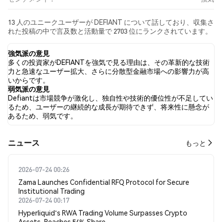
13 人のユニークユーザーが DEFIANT について話しており、収集さ
れた投稿の中で言及数と活動量で 2703 位にランクされています。
過去24時間で、すべてのソーシャルメディアにおける DEFIANT へ
の感情は 強気 でした。 最後に、DEFIANT に関するニュース記事
強気派の意見
が 0 件公開されました。 Twitterでは、7.14% のツイートが強気の
多くの投資家がDEFIANTを強気で見る理由は、その革新的な技術
感情を示し、7.14% のツイートが弱気の感情を示しました。
力と急速なユーザー拡大、さらに分散型金融市場への影響力が高
85.71% のツイートは DEFIANT に対して中立的でした。 これらの
いからです。
感情分析は 14 件のツイートに基づいています。
弱気派の意見
Defiantは市場競争が激化し、独自性や技術的優位性が不足してい
るため、ユーザーの継続的な成長が期待できず、将来性に懸念が
あるため、弱気です。
​​ニュース​​
もっと
2026-07-24 00:26
Zama Launches Confidential RFQ Protocol for Secure
Institutional Trading
2026-07-24 00:17
Hyperliquid's RWA Trading Volume Surpasses Crypto
Assets, Reaches 54% Share