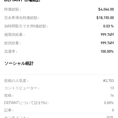
時価総額
$4,046.00
完全希薄化時価総額
$18,155.00
24時間取引です/時価総額
0.03 %
循環供給量
999.74M
総供給量
999.74M
流通率
100.00%
ソーシャル統計
投稿の人気度 :
#2,703
コントリビューター :
13
投稿 :
14
DEFIANTについて話す(%) :
0.00%
記事 :
0
センチメント :
強気