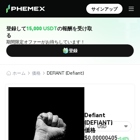
サインアップ
登録して
15,000 USDT
の報酬を受け取
る
期間限定オファーがお待ちしています！
登録
ホーム
価格
DEFIANT (Defiant)
Defiant
(DEFIANT)
USD
価格
$0.00000405
+0.40%