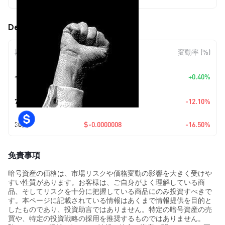
Defiant (DEFIANT) の価格変動
期間
金額変動
変動率 (%)
+
$0.0
1613
今日
+0.40%
7
7日
$-0.00000056
-12.10%
30日
$-0.0000008
-16.50%
免責事項
暗号資産の価格は、市場リスクや価格変動の影響を大きく受けや
すい性質があります。お客様は、ご自身がよく理解している商
品、そしてリスクを十分に把握している商品にのみ投資すべきで
す。本ページに記載されている情報はあくまで情報提供を目的と
したものであり、投資助言ではありません。特定の暗号資産の売
買や、特定の投資戦略の採用を推奨するものではありません。