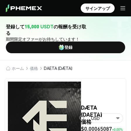
サインアップ
登録して
15,000 USDT
の報酬を受け取
る
期間限定オファーがお待ちしています！
登録
ホーム
価格
DAETA (DÆTA)
DÆTA
(DAETA)
USD
価格
$0.00065087
+0.00%