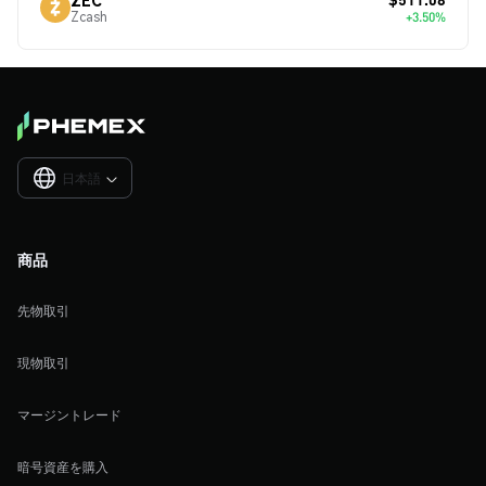
Zcash
+3.50%
日本語

商品
先物取引
現物取引
マージントレード
暗号資産を購入