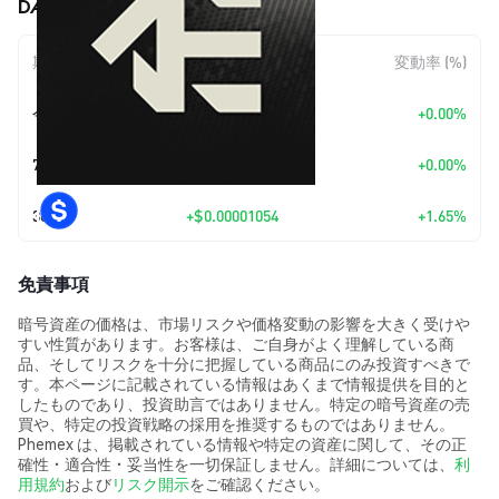
DÆTA (DAETA) の価格変動
期間
金額変動
変動率 (%)
今日
+
$0.00
+0.00%
7日
+
$0.00
+0.00%
30日
+
$0.00001054
+1.65%
免責事項
暗号資産の価格は、市場リスクや価格変動の影響を大きく受けや
すい性質があります。お客様は、ご自身がよく理解している商
品、そしてリスクを十分に把握している商品にのみ投資すべきで
す。本ページに記載されている情報はあくまで情報提供を目的と
したものであり、投資助言ではありません。特定の暗号資産の売
買や、特定の投資戦略の採用を推奨するものではありません。
Phemex は、掲載されている情報や特定の資産に関して、その正
確性・適合性・妥当性を一切保証しません。詳細については、
利
用規約
および
リスク開示
をご確認ください。