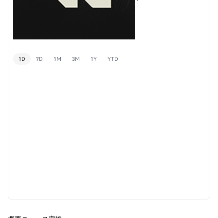
1D
7D
1M
3M
1Y
YTD