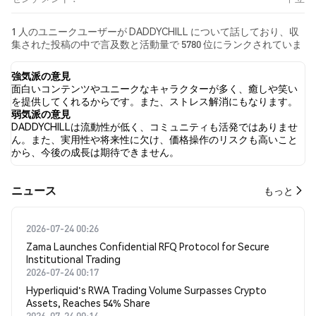
1 人のユニークユーザーが DADDYCHILL について話しており、収
集された投稿の中で言及数と活動量で 5780 位にランクされていま
す。 過去24時間で、すべてのソーシャルメディアにおける
DADDYCHILL への感情は 中立 でした。 最後に、DADDYCHILL に
強気派の意見
関するニュース記事が 0 件公開されました。 Twitterでは、0.00%
面白いコンテンツやユニークなキャラクターが多く、癒しや笑い
のツイートが強気の感情を示し、0.00% のツイートが弱気の感情
を提供してくれるからです。また、ストレス解消にもなります。
を示しました。 100.00% のツイートは DADDYCHILL に対して中立
弱気派の意見
的でした。 これらの感情分析は 4 件のツイートに基づいていま
DADDYCHILLは流動性が低く、コミュニティも活発ではありませ
す。
ん。また、実用性や将来性に欠け、価格操作のリスクも高いこと
から、今後の成長は期待できません。
​​ニュース​​
もっと
2026-07-24 00:26
Zama Launches Confidential RFQ Protocol for Secure
Institutional Trading
2026-07-24 00:17
Hyperliquid's RWA Trading Volume Surpasses Crypto
Assets, Reaches 54% Share
2026-07-24 00:14