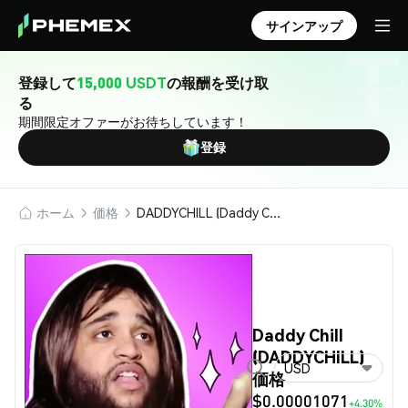
サインアップ
登録して
15,000 USDT
の報酬を受け取
る
期間限定オファーがお待ちしています！
登録
ホーム
価格
DADDYCHILL (Daddy Chill)
Daddy Chill
(DADDYCHILL)
USD
価格
$0.00001071
+4.30%