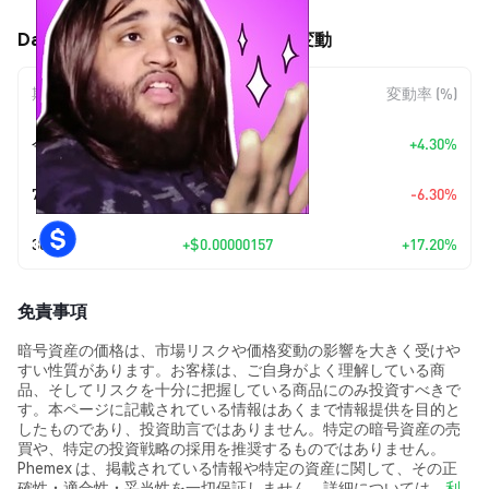
Daddy Chill (DADDYCHILL) の価格変動
期間
金額変動
変動率 (%)
今日
+
$0.00000044
+4.30%
7日
$-0.00000072
-6.30%
30日
+
$0.00000157
+17.20%
免責事項
暗号資産の価格は、市場リスクや価格変動の影響を大きく受けや
すい性質があります。お客様は、ご自身がよく理解している商
品、そしてリスクを十分に把握している商品にのみ投資すべきで
す。本ページに記載されている情報はあくまで情報提供を目的と
したものであり、投資助言ではありません。特定の暗号資産の売
買や、特定の投資戦略の採用を推奨するものではありません。
Phemex は、掲載されている情報や特定の資産に関して、その正
確性・適合性・妥当性を一切保証しません。詳細については、
利