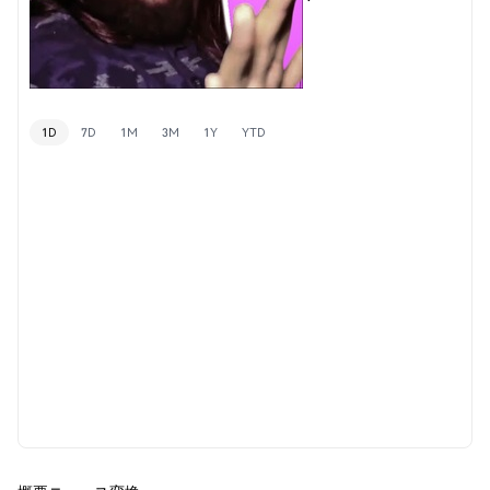
1D
7D
1M
3M
1Y
YTD