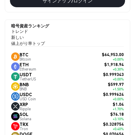
サインアップ/ログイン
暗号資産ランキング
トレンド
新しい
値上がり率トップ
$64,953.00
BTC
Bitcoin
+0.00%
$1,918.94
ETH
Ethereum
+0.30%
$0.999343
USDT
TetherUS
+0.00%
$599.97
BNB
BNB
+1.50%
$0.999624
USDC
USD Coin
+0.00%
$1.04
XRP
Ripple
+1.70%
$76.18
SOL
Solana
+3.10%
$0.328754
TRX
Tron
+0.40%
$0.070656
DOGE