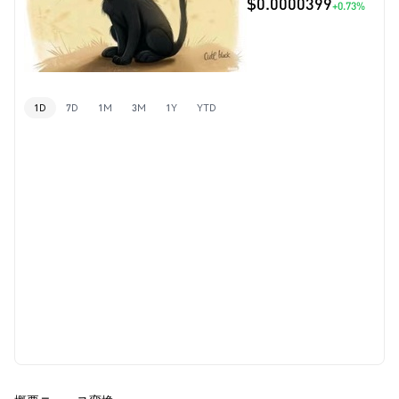
$0.0000399
+0.73%
1D
7D
1M
3M
1Y
YTD