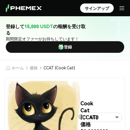
サインアップ
登録して
15,000 USDT
の報酬を受け取
る
期間限定オファーがお待ちしています！
登録
ホーム
価格
CCAT (Cook Cat)
Cook
Cat
(CCAT)
USD
価格