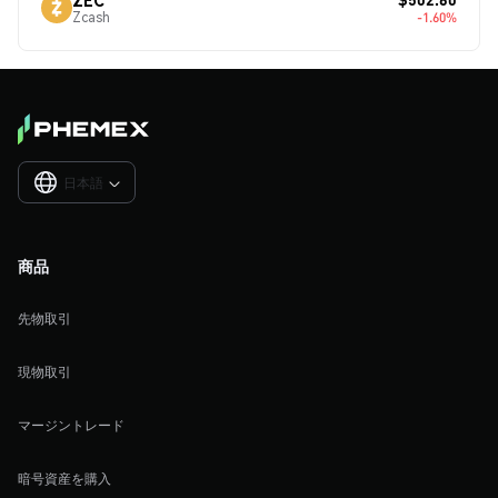
Zcash
-1.60%
日本語

商品
先物取引
現物取引
マージントレード
暗号資産を購入