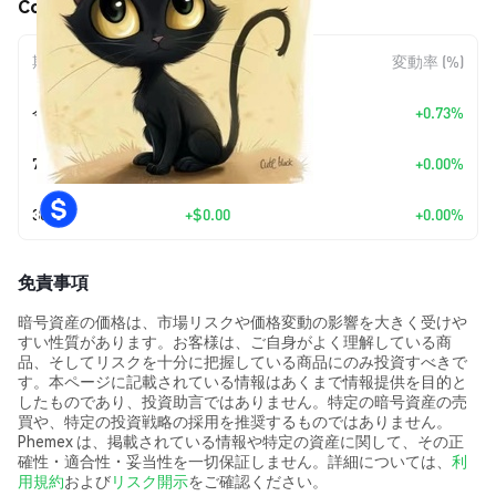
Cook Cat (CCAT) の価格変動
期間
金額変動
変動率 (%)
今日
+
$0.00000029
+0.73%
7日
+
$0.00
+0.00%
30日
+
$0.00
+0.00%
免責事項
暗号資産の価格は、市場リスクや価格変動の影響を大きく受けや
すい性質があります。お客様は、ご自身がよく理解している商
品、そしてリスクを十分に把握している商品にのみ投資すべきで
す。本ページに記載されている情報はあくまで情報提供を目的と
したものであり、投資助言ではありません。特定の暗号資産の売
買や、特定の投資戦略の採用を推奨するものではありません。
Phemex は、掲載されている情報や特定の資産に関して、その正
確性・適合性・妥当性を一切保証しません。詳細については、
利
用規約
および
リスク開示
をご確認ください。