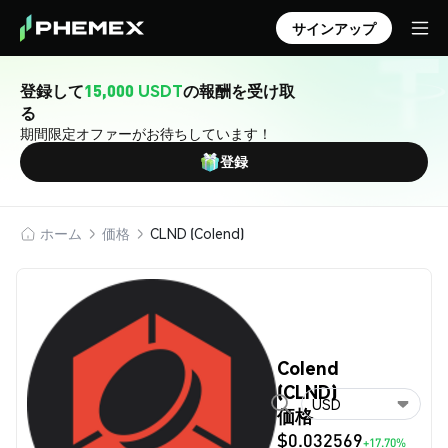
サインアップ
登録して
15,000 USDT
の報酬を受け取
る
期間限定オファーがお待ちしています！
登録
ホーム
価格
CLND (Colend)
Colend
(CLND)
USD
価格
$0.032569
+17.70%