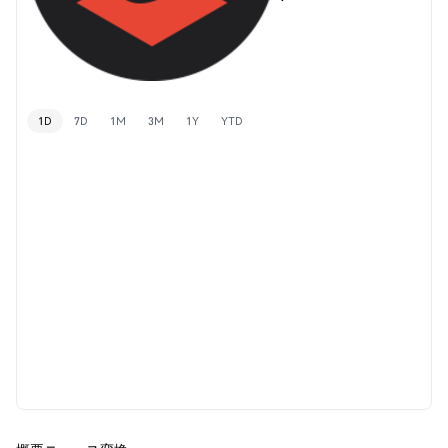
1D
7D
1M
3M
1Y
YTD