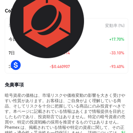
Colend (CLND) の価格変動
期間
金額変動
変動率 (%)
今日
+
$0.00489787
+17.70%
7日
-$0.016114
-33.10%
30日
-$0.460907
-93.40%
免責事項
暗号資産の価格は、市場リスクや価格変動の影響を大きく受けや
すい性質があります。お客様は、ご自身がよく理解している商
品、そしてリスクを十分に把握している商品にのみ投資すべきで
す。本ページに記載されている情報はあくまで情報提供を目的と
したものであり、投資助言ではありません。特定の暗号資産の売
買や、特定の投資戦略の採用を推奨するものではありません。
Phemex は、掲載されている情報や特定の資産に関して、その正
確性・適合性・妥当性を一切保証しません。詳細については、
利