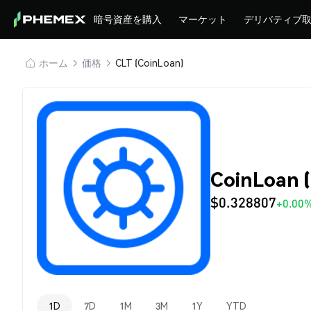
暗号資産を購入
マーケット
デリバティブ
ホーム
価格
CLT (CoinLoan)
CoinLoan 
$0.328807
+0.00
1D
7D
1M
3M
1Y
YTD