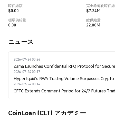
時価総額
完全希薄化時価総
$0.00
$7.24M
循環供給量
総供給量
0.00
22.00M
​​ニュース​​
2026-07-24 00:26
Zama Launches Confidential RFQ Protocol for Secure 
2026-07-24 00:17
Hyperliquid's RWA Trading Volume Surpasses Crypto
2026-07-24 00:14
CFTC Extends Comment Period for 24/7 Futures Trad
CoinLoan (CLT) アカデミー