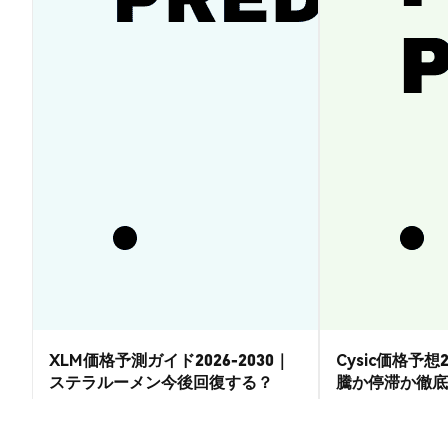
XLM価格予測ガイド2026-2030｜
Cysic価格予想2
ステラルーメン今後回復する？
騰か停滞か徹底
市場洞察
市場洞察
2026-08-07
|
15-20分