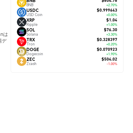
$604.76
BNB
BNB
+2.70%
$0.999643
USDC
USD Coin
+0.00%
$1.04
XRP
Ripple
+1.00%
$76.30
SOL
anは
Solana
+3.30%
$0.328397
TRX
場デ
Tron
+0.20%
$0.070923
DOGE
Dogecoin
+1.90%
$504.02
ZEC
Zcash
-1.00%