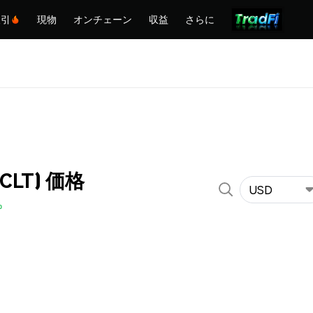
取引
現物
オンチェーン
収益
さらに
(CLT) 価格
USD
%