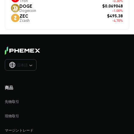
Tron
-0.30%
$0.069048
DOGE
Dogecoin
-1.00%
$495.38
ZEC
Zcash
-4.70%
日本語

商品
先物取引
現物取引
マージントレード