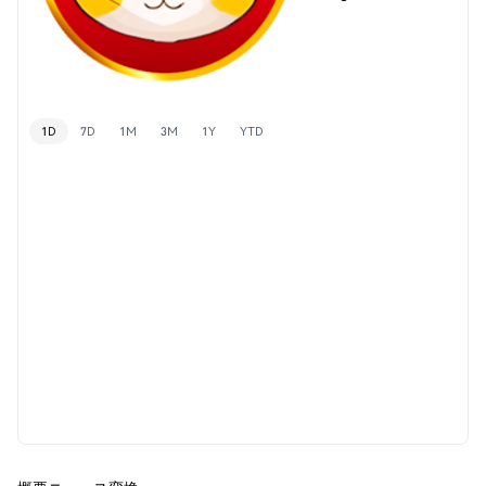
1D
7D
1M
3M
1Y
YTD