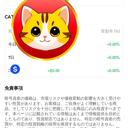
$0.0<sub>8</sub>5857
CATEX (CATEX) の価格変動
期間
金額変動
変動率 (%)
今日
+
$0.00
+0.00%
7日
+
$0.00
+0.00%
30日
+
$0.00
+0.00%
免責事項
暗号資産の価格は、市場リスクや価格変動の影響を大きく受けや
すい性質があります。お客様は、ご自身がよく理解している商
品、そしてリスクを十分に把握している商品にのみ投資すべきで
す。本ページに記載されている情報はあくまで情報提供を目的と
したものであり、投資助言ではありません。特定の暗号資産の売
買や、特定の投資戦略の採用を推奨するものではありません。