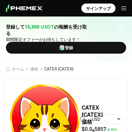
サインアップ
登録して
15,000 USDT
の報酬を受け取
る
期間限定オファーがお待ちしています！
登録
ホーム
価格
CATEX (CATEX)
CATEX
(CATEX)
USD
価格
$0.0
5857
+0.00%
8