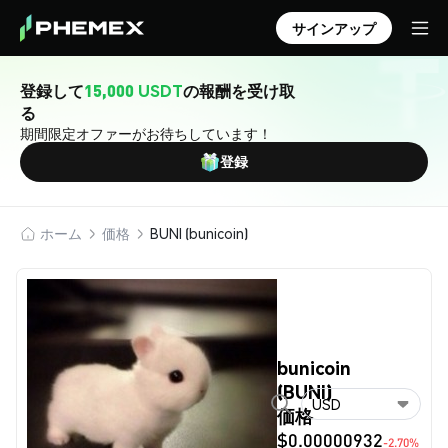
サインアップ
登録して
15,000 USDT
の報酬を受け取
る
期間限定オファーがお待ちしています！
登録
ホーム
価格
BUNI (bunicoin)
bunicoin
(BUNI)
USD
価格
$0.00000932
-2.70%