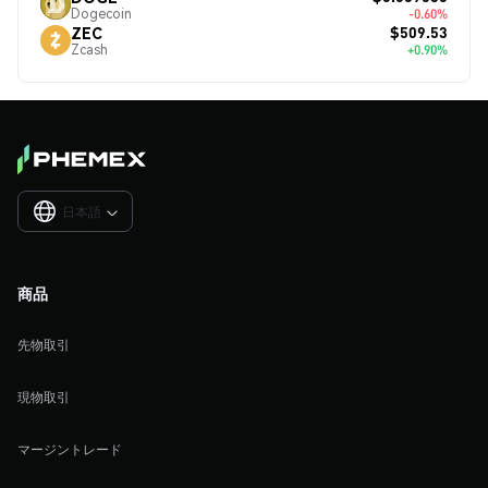
Dogecoin
-0.60%
$509.53
ZEC
Zcash
+0.90%
日本語

商品
先物取引
現物取引
マージントレード