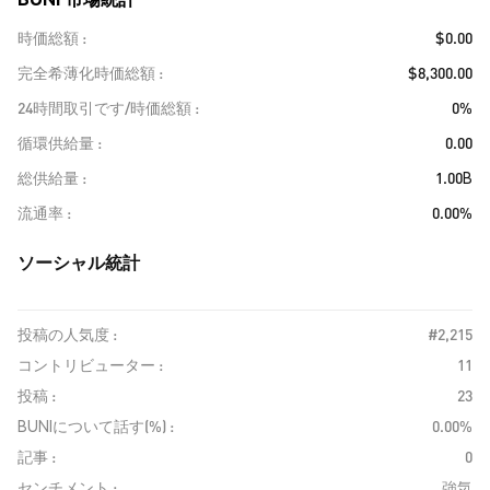
時価総額
$0.00
完全希薄化時価総額
$8,300.00
24時間取引です/時価総額
0%
循環供給量
0.00
総供給量
1.00B
流通率
0.00%
ソーシャル統計
投稿の人気度 :
#2,215
コントリビューター :
11
投稿 :
23
BUNIについて話す(%) :
0.00%
記事 :
0
センチメント :
強気