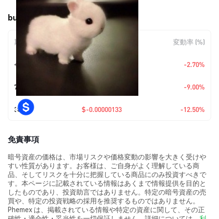
bunicoin (BUNI) の価格変動
期間
金額変動
変動率 (%)
今日
$-0.00000026
-2.70%
7日
$-0.00000092
-9.00%
30日
$-0.00000133
-12.50%
免責事項
暗号資産の価格は、市場リスクや価格変動の影響を大きく受けや
すい性質があります。お客様は、ご自身がよく理解している商
品、そしてリスクを十分に把握している商品にのみ投資すべきで
す。本ページに記載されている情報はあくまで情報提供を目的と
したものであり、投資助言ではありません。特定の暗号資産の売
買や、特定の投資戦略の採用を推奨するものではありません。
Phemex は、掲載されている情報や特定の資産に関して、その正
確性・適合性・妥当性を一切保証しません。詳細については、
利