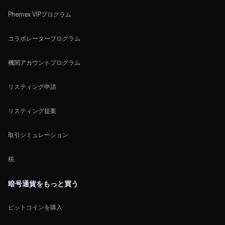
Phemex VIPプログラム
コラボレータープログラム
機関アカウントプログラム
リスティング申請
リスティング提案
取引シミュレーション
税
暗号通貨をもっと買う
ビットコインを購入