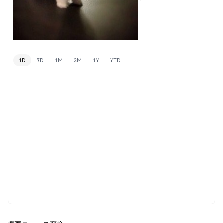
1D
7D
1M
3M
1Y
YTD