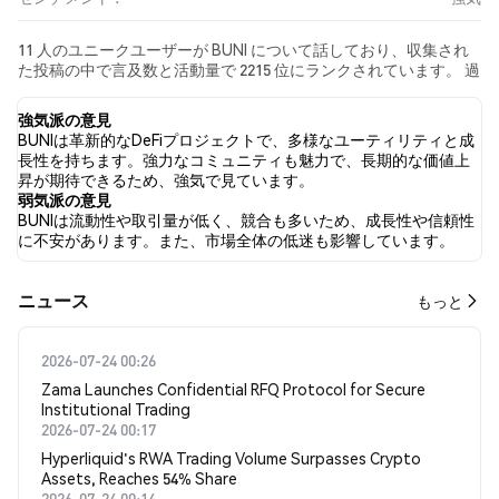
11 人のユニークユーザーが BUNI について話しており、収集され
た投稿の中で言及数と活動量で 2215 位にランクされています。 過
去24時間で、すべてのソーシャルメディアにおける BUNI への感情
は 強気 でした。 最後に、BUNI に関するニュース記事が 0 件公開
強気派の意見
されました。 Twitterでは、15.79% のツイートが強気の感情を示
BUNIは革新的なDeFiプロジェクトで、多様なユーティリティと成
し、5.26% のツイートが弱気の感情を示しました。 78.95% のツイ
長性を持ちます。強力なコミュニティも魅力で、長期的な価値上
ートは BUNI に対して中立的でした。 これらの感情分析は 19 件の
昇が期待できるため、強気で見ています。
ツイートに基づいています。
弱気派の意見
BUNIは流動性や取引量が低く、競合も多いため、成長性や信頼性
に不安があります。また、市場全体の低迷も影響しています。
​​ニュース​​
もっと
2026-07-24 00:26
Zama Launches Confidential RFQ Protocol for Secure
Institutional Trading
2026-07-24 00:17
Hyperliquid's RWA Trading Volume Surpasses Crypto
Assets, Reaches 54% Share
2026-07-24 00:14