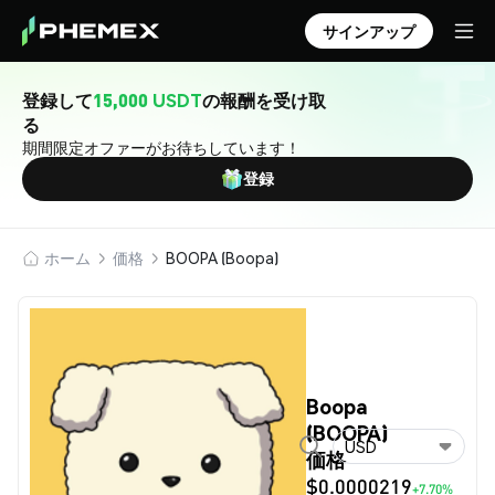
サインアップ
登録して
15,000 USDT
の報酬を受け取
る
期間限定オファーがお待ちしています！
登録
ホーム
価格
BOOPA (Boopa)
Boopa
(BOOPA)
USD
価格
$0.0000219
+7.70%