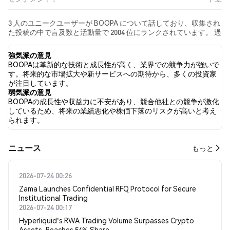
3 人のユニークユーザーが BOOPA について話しており、収集され
た投稿の中で言及数と活動量で 2004 位にランクされています。 過
去24時間で、すべてのソーシャルメディアにおける BOOPA への
感情は 中立 でした。 最後に、BOOPA に関するニュース記事が 0
強気派の意見
件公開されました。 Twitterでは、0.00% のツイートが強気の感情
BOOPAは革新的な技術と成長性が高く、業界での競争力が強いで
を示し、0.00% のツイートが弱気の感情を示しました。 100.00%
す。将来的な市場拡大や新サービスへの期待から、多くの投資家
のツイートは BOOPA に対して中立的でした。 これらの感情分析
が注目しています。
は 28 件のツイートに基づいています。
弱気派の意見
BOOPAの成長性や収益力に不安があり、競合他社との競争が激化
しているため、将来の業績悪化や株価下落のリスクが高いと考え
られます。
​​ニュース​​
もっと
2026-07-24 00:26
Zama Launches Confidential RFQ Protocol for Secure
Institutional Trading
2026-07-24 00:17
Hyperliquid's RWA Trading Volume Surpasses Crypto
Assets, Reaches 54% Share