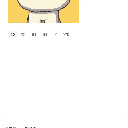
1D
7D
1M
3M
1Y
YTD