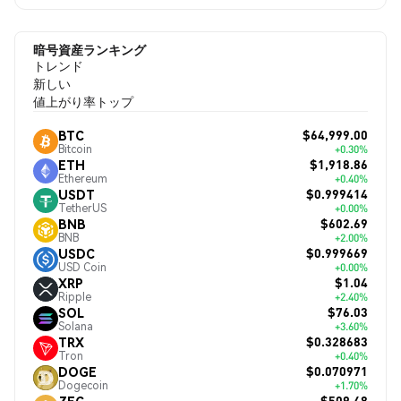
暗号資産ランキング
トレンド
新しい
値上がり率トップ
$64,999.00
BTC
Bitcoin
+0.30%
$1,918.86
ETH
Ethereum
+0.40%
$0.999414
USDT
TetherUS
+0.00%
$602.69
BNB
BNB
+2.00%
$0.999669
USDC
USD Coin
+0.00%
$1.04
XRP
Ripple
+2.40%
$76.03
SOL
Solana
+3.60%
$0.328683
TRX
Tron
+0.40%
$0.070971
DOGE
Dogecoin
+1.70%
$509.48
ZEC