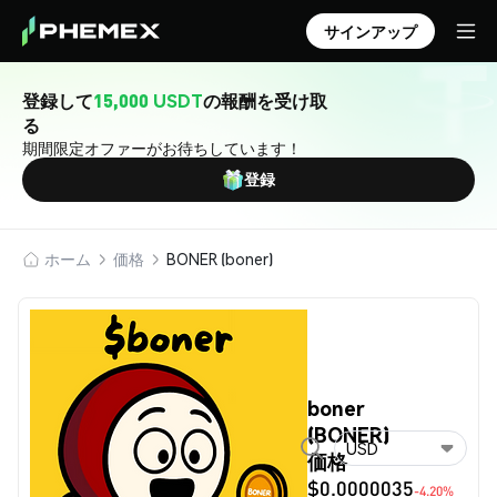
サインアップ
登録して
15,000 USDT
の報酬を受け取
る
期間限定オファーがお待ちしています！
登録
ホーム
価格
BONER (boner)
boner
(BONER)
USD
価格
$0.0000035
-4.20%