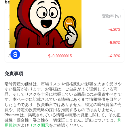
boner (BONER) の価格変動
期間
金額変動
変動率 (%)
今日
$-0.00000015
-4.20%
7日
$-0.0000002
-5.50%
30日
$-0.00000015
-4.20%
免責事項
暗号資産の価格は、市場リスクや価格変動の影響を大きく受けや
すい性質があります。お客様は、ご自身がよく理解している商
品、そしてリスクを十分に把握している商品にのみ投資すべきで
す。本ページに記載されている情報はあくまで情報提供を目的と
したものであり、投資助言ではありません。特定の暗号資産の売
買や、特定の投資戦略の採用を推奨するものではありません。
Phemex は、掲載されている情報や特定の資産に関して、その正
確性・適合性・妥当性を一切保証しません。詳細については、
利
用規約
および
リスク開示
をご確認ください。