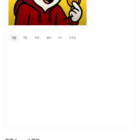
1D
7D
1M
3M
1Y
YTD