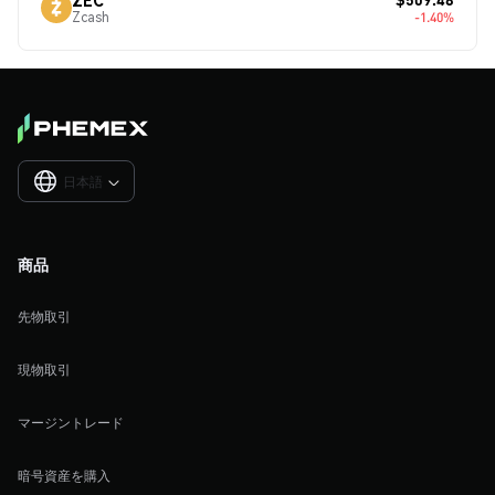
Zcash
-1.40%
日本語

商品
先物取引
現物取引
マージントレード
暗号資産を購入