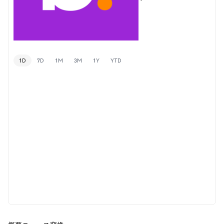
1D
7D
1M
3M
1Y
YTD