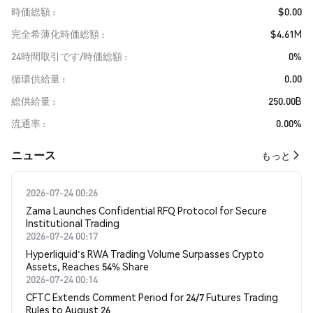
時価総額
$0.00
完全希薄化時価総額
$4.61M
24時間取引です/時価総額
0%
循環供給量
0.00
総供給量
250.00B
流通率
0.00%
​​ニュース​​
もっと
2026-07-24 00:26
Zama Launches Confidential RFQ Protocol for Secure
Institutional Trading
2026-07-24 00:17
Hyperliquid's RWA Trading Volume Surpasses Crypto
Assets, Reaches 54% Share
2026-07-24 00:14
CFTC Extends Comment Period for 24/7 Futures Trading
Rules to August 26