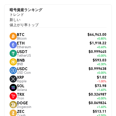
暗号資産ランキング
トレンド
新しい
値上がり率トップ
$64,943.00
BTC
Bitcoin
+0.80%
$1,918.22
ETH
Ethereum
+0.60%
$0.999445
USDT
TetherUS
+0.00%
$593.03
BNB
BNB
+0.30%
$0.999638
USDC
USD Coin
+0.00%
$1.02
XRP
Ripple
-1.00%
$73.98
SOL
Solana
+1.60%
$0.326987
TRX
Tron
+0.00%
$0.069824
DOGE
Dogecoin
+1.60%
$513.11
ZEC
Zcash
+3.50%